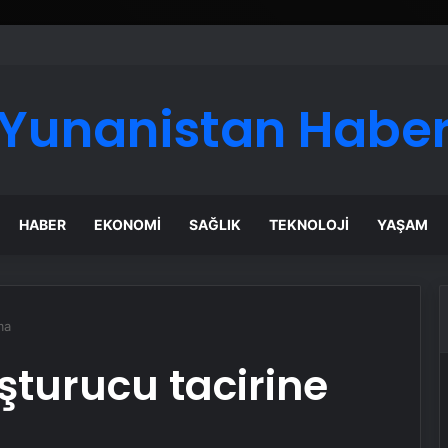
ı Dijital Taşımacılık Yazılımı
Yunanistan Habe
HABER
EKONOMI
SAĞLIK
TEKNOLOJI
YAŞAM
ma
şturucu tacirine