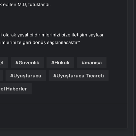
 edilen M.D, tutuklandı.
i olarak yasal bildirimlerinizi bize iletişim sayfası
rimlerinize geri dönüş sağlanılacaktır.”
el
Güvenlik
Hukuk
manisa
Uyuşturucu
Uyuşturucu Ticareti
Serjoy : Dijital Medya Ajansı, Google
Reklam Ajansı, SEO Ajansı ve Web
el Haberler
Tasarım Ajansı
UETDS Nedir ? Uetds.com İle Akıllı
Dijital Taşımacılık Yazılımı
Datahost İle Güvenilir Sunucu