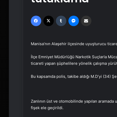
Facebook
X
Tumblr
Messenger
Email'den paylaş
Manisa’nın Alaşehir ilçesinde uyuşturucu ticaret
İlçe Emniyet Müdürlüğü Narkotik Suçlarla Müca
ticareti yapan şüphelilere yönelik çalışma yürü
Bu kapsamda polis, takibe aldığı M.D’yi (34) Ş
Zanlının üst ve otomobilinde yapılan aramada u
fişek ele geçirildi.