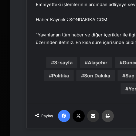
Emniyetteki işlemlerinin ardından adliyeye sevk
Haber Kaynak : SONDAKIKA.COM
“Yayınlanan tüm haber ve diğer içerikler ile ilgil
üzerinden iletiniz. En kısa süre içerisinde bildi
3-sayfa
Alaşehir
Günc
Politika
Son Dakika
Suç
Yer
Facebook
X
Email'den paylaş
Yaz
Paylaş