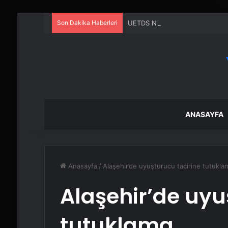
Son Dakika Haberleri
UETDS Nedir ? Uetds.com İle Akıll
ANASAYFA
Anasayfa
/
Alaşehir’de uyuşturucu tacirine tutukla
Alaşehir’de uyu
tutuklama