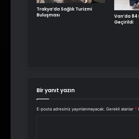
Trakya’da Sağlık Turizmi
Buluşması
Van’da 84 K
Geçirildi
Bir yanıt yazın
E-posta adresiniz yayınlanmayacak.
Gerekli alanlar
*
i
Y
o
r