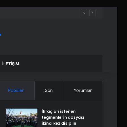
r
İLETIŞIM
Popüler
Son
Yorumlar
İhraçları istenen
teğmenlerin dosyası
ikinci kez disiplin