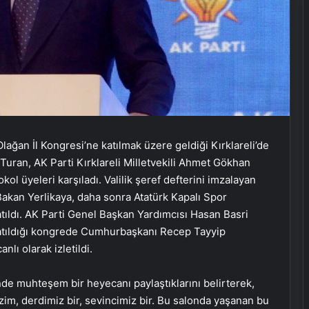
i Olağan İl Kongresi’ne katılmak üzere geldiği Kırklareli’de
ur Turan, AK Parti Kırklareli Milletvekili Ahmet Gökhan
ol üyeleri karşıladı. Valilik şeref defterini imzalayan
 Bakan Yerlikaya, daha sonra Atatürk Kapalı Spor
ıldı. AK Parti Genel Başkan Yardımcısı Hasan Basri
n katıldığı kongrede Cumhurbaşkanı Recep Tayyip
lı olarak izletildi.
de muhteşem bir heyecanı paylaştıklarını belirterek,
m, derdimiz bir, sevincimiz bir. Bu salonda yaşanan bu