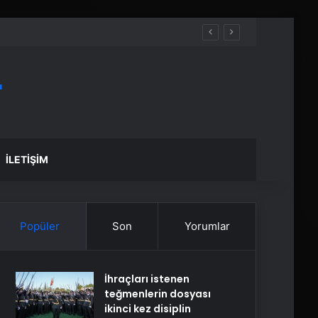
r
İLETIŞIM
Popüler
Son
Yorumlar
İhraçları istenen
teğmenlerin dosyası
ikinci kez disiplin