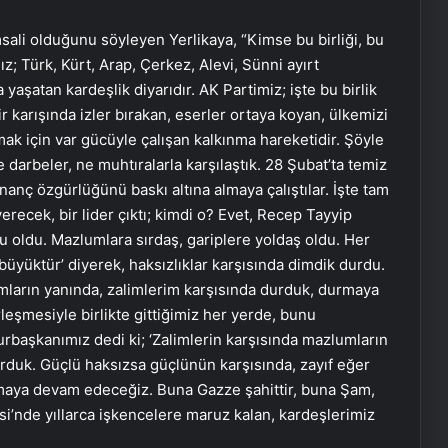
 timsali olduğunu söyleyen Yerlikaya, “Kimse bu birliği, bu
; Türk, Kürt, Arap, Çerkez, Alevi, Sünni ayırt
da yaşatan kardeşlik diyarıdır. AK Partimiz; işte bu birlik
ir karışında izler bırakan, eserler ortaya koyan, ülkemizi
k için var gücüyle çalışan kalkınma hareketidir. Şöyle
ne darbeler, ne muhtıralarla karşılaştık. 28 Şubat’ta temiz
nanç özgürlüğünü baskı altına almaya çalıştılar. İşte tam
erecek, bir lider çıktı; kimdi o? Evet, Recep Tayyip
 oldu. Mazlumlara sırdaş, gariplere yoldaş oldu. Her
büyüktür’ diyerek, haksızlıklar karşısında dimdik durdu.
ların yanında, zalimlerim karşısında durduk, durmaya
leşmesiyle birlikte gittiğimiz her yerde, bunu
başkanımız dedi ki; ‘Zalimlerin karşısında mazlumların
rduk. Güçlü haksızsa güçlünün karşısında, zayıf eğer
maya devam edeceğiz. Buna Gazze şahittir, buna Şam,
i’nde yıllarca işkencelere maruz kalan, kardeşlerimiz