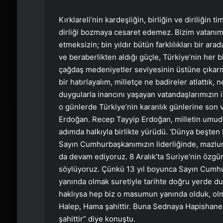
Kırklareli’nin kardeşliğin, birliğin ve diriliğin
dirliği bozmaya cesaret edemez. Bizim vatanımız
etmeksizin; bin yıldır bütün farklılıkları bir ara
ve beraberlikten aldığı güçle, Türkiye’nin her b
çağdaş medeniyetler seviyesinin üstüne çıkarma
bir hatırlayalım, milletçe ne badireler atlattık, 
duygularla inancını yaşayan vatandaşlarımızın i
o günlerde Türkiye’nin karanlık günlerine son v
Erdoğan. Recep Tayyip Erdoğan, milletin umudu
adımda halkıyla birlikte yürüdü. ‘Dünya beşten 
Sayın Cumhurbaşkanımızın liderliğinde, mazlum
da devam ediyoruz. 8 Aralık’ta Suriye’nin özgür
söylüyoruz. Çünkü 13 yıl boyunca Sayın Cumhur
yanında olmak suretiyle tarihte doğru yerde du
haklıysa hep biz o masumun yanında olduk, ol
Halep, Hama şahittir. Buna Sednaya Hapishanes
şahittir” diye konuştu.