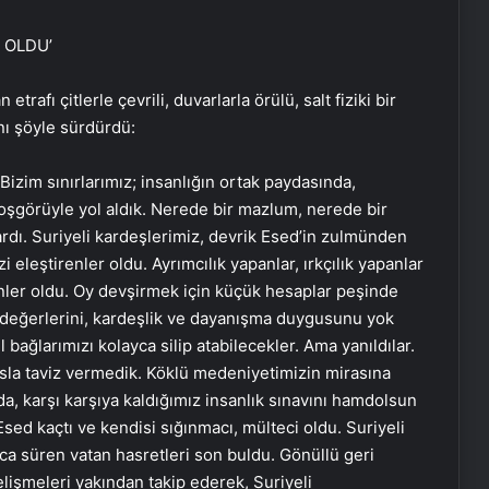
 OLDU’
etrafı çitlerle çevrili, duvarlarla örülü, salt fiziki bir
ı şöyle sürdürdü:
ı. Bizim sınırlarımız; insanlığın ortak paydasında,
hoşgörüyle yol aldık. Nerede bir mazlum, nerede bir
rdı. Suriyeli kardeşlerimiz, devrik Esed’in zulmünden
i eleştirenler oldu. Ayrımcılık yapanlar, ırkçılık yapanlar
enler oldu. Oy devşirmek için küçük hesaplar peşinde
lık değerlerini, kardeşlik ve dayanışma duygusunu yok
el bağlarımızı kolayca silip atabilecekler. Ama yanıldılar.
sla taviz vermedik. Köklü medeniyetimizin mirasına
da, karşı karşıya kaldığımız insanlık sınavını hamdolsun
sed kaçtı ve kendisi sığınmacı, mülteci oldu. Suriyeli
ca süren vatan hasretleri son buldu. Gönüllü geri
lişmeleri yakından takip ederek, Suriyeli