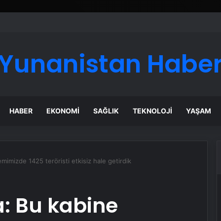
ı Dijital Taşımacılık Yazılımı
Yunanistan Habe
HABER
EKONOMI
SAĞLIK
TEKNOLOJI
YAŞAM
imizde 1425 teröristi etkisiz hale getirdik
: Bu kabine