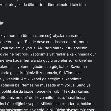
zenli bir şekilde ülkelerine dönebilmeleri için tüm
K’
rkiye hem de tüm mazlum coğrafyalara cesaret
n Yerlikaya, “Biz de dava arkadaşları olarak, onun
 yola devam’ diyoruz. AK Parti olarak; Kırklareli’nin
k yerine getirdik. Yaptığımız yatırımlarla kalkınmada dur
erjiye kadar her alanda güçlü projelerle, Türkiye’nin
li teknolojisi yolunda gücümüze güç kattık. Savunma
arla geliştirdiğimiz İHA’larımızla, SİHA’larımızla,
yükseldik. Artık, kendi geleceğimizi kendimiz
ü, rotasını belirlemesine müsaade etmiyoruz. Şimdiye
politikalarda bizden öncekiler gibi, ‘Tek dişi kalmış
lletimiz ne der’ dedik ve milletimize, ‘nasıl hesap
inci önceliğimiz yaptık. Milletimizin çıkarlarını, haklarını
urbaşkanımızın söylediği gibi, ‘Bizim siyasetimiz eser