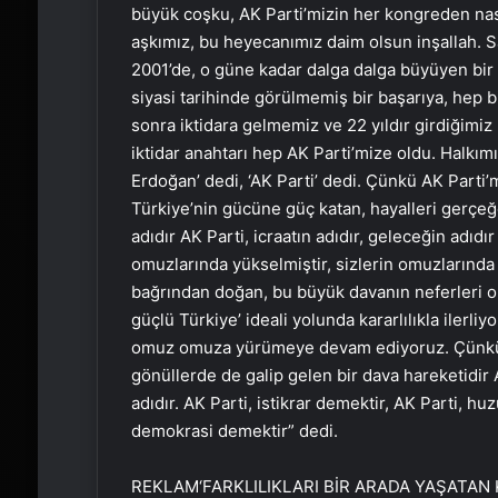
büyük coşku, AK Parti’mizin her kongreden nası
aşkımız, bu heyecanımız daim olsun inşallah. S
2001’de, o güne kadar dalga dalga büyüyen bir 
siyasi tarihinde görülmemiş bir başarıya, hep bi
sonra iktidara gelmemiz ve 22 yıldır girdiğimi
iktidar anahtarı hep AK Parti’mize oldu. Halk
Erdoğan’ dedi, ‘AK Parti’ dedi. Çünkü AK Parti’
Türkiye’nin gücüne güç katan, hayalleri gerçe
adıdır AK Parti, icraatın adıdır, geleceğin adıdır
omuzlarında yükselmiştir, sizlerin omuzlarınd
bağrından doğan, bu büyük davanın neferleri ol
güçlü Türkiye’ ideali yolunda kararlılıkla ilerliyo
omuz omuza yürümeye devam ediyoruz. Çünkü 
gönüllerde de galip gelen bir dava hareketidir
adıdır. AK Parti, istikrar demektir, AK Parti, h
demokrasi demektir” dedi.
REKLAM
‘FARKLILIKLARI BİR ARADA YAŞATAN 