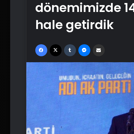
dönemimizde 1425
hale getirdik
Facebook
X
Tumblr
Messenger
Email'den paylaş