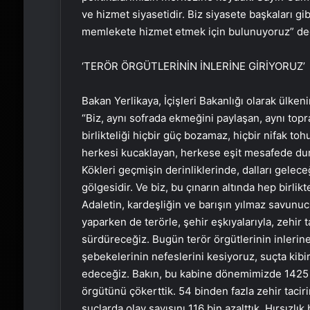
ve hizmet siyasetidir. Biz siyasete başkaları g
memlekete hizmet etmek için bulunuyoruz” de
‘TERÖR ÖRGÜTLERİNİN İNLERİNE GİRİYORUZ’
Bakan Yerlikaya, İçişleri Bakanlığı olarak ülken
“Biz, aynı sofrada ekmeğini paylaşan, aynı top
birlikteliği hiçbir güç bozamaz, hiçbir nifak 
herkesi kucaklayan, herkese eşit mesafede dura
Kökleri geçmişin derinliklerinde, dalları gelec
gölgesidir. Ve biz, bu çınarın altında hep birli
Adaletin, kardeşliğin ve barışın yılmaz savunu
yaparken de terörle, şehir eşkıyalarıyla, zehir 
sürdüreceğiz. Bugün terör örgütlerinin inlerin
şebekelerinin nefeslerini kesiyoruz, suçta ki
edeceğiz. Bakın, bu kabine dönemimizde 1425 te
örgütünü çökerttik. 54 binden fazla zehir tacirin
suçlarda olay sayısını 116 bin azalttık. Hırsızl