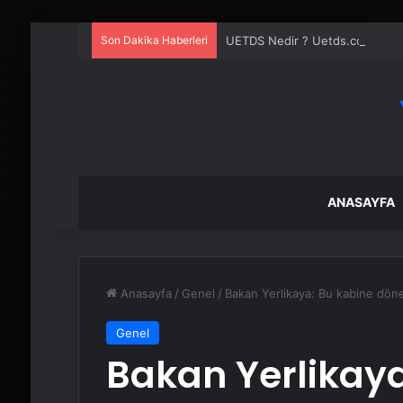
Son Dakika Haberleri
UETDS Nedir ? Uetds.com İle Akıll
ANASAYFA
Anasayfa
/
Genel
/
Bakan Yerlikaya: Bu kabine dönem
Genel
Bakan Yerlikaya