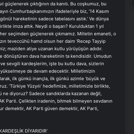
l güçlenerek çıktığının da kanıtı. Bu coşkumuz, bu
ayın Cumhurbaşkanımızın ifadeleriyle biz, ’14 Kasım
gönül hareketinin sadece tabelasını astık.’ Ve dünya
rlikte imza attık. Neydi o başarı? Kurulduktan 1 yıl
z her seçimden güçlenerek çıkmamız. Milletin emaneti, o
ımızın teveccühü hamd olsun her daim ‘Recep Tayyip
miz; maziden atiye uzanan kutlu yürüyüşün adıdır.
ğe dönüştüren dava hareketinin ta kendisidir. Umudun
 ve sevgili kardeşlerim, işte bu kutlu dava, sizlerin
a yükselmeye de devam edecektir. Milletimizin
arak, ilk günkü inançla, ilk günkü azimle ‘büyük ve
ruz. ‘Türkiye Yüzyılı’ hedefimize, milletimizle birlikte,
ne diyoruz? Sadece sandıklarda kazanan değil,
 AK Parti. Çelikten iradenin, bitmek bilmeyen sevdanın
uzur demektir, AK Parti güven demektir, AK Parti,
KARDEŞLİK DİYARIDIR’