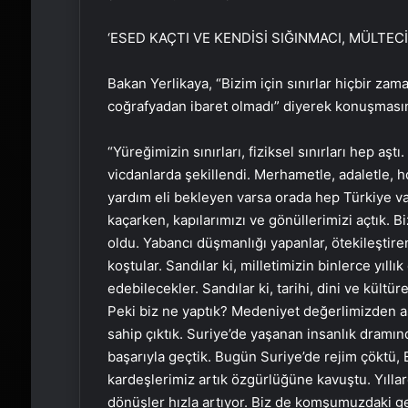
‘ESED KAÇTI VE KENDİSİ SIĞINMACI, MÜLTECİ
Bakan Yerlikaya, “Bizim için sınırlar hiçbir zaman 
coğrafyadan ibaret olmadı” diyerek konuşmasın
“Yüreğimizin sınırları, fiziksel sınırları hep aşt
vicdanlarda şekillendi. Merhametle, adaletle, 
yardım eli bekleyen varsa orada hep Türkiye va
kaçarken, kapılarımızı ve gönüllerimizi açtık. Biz
oldu. Yabancı düşmanlığı yapanlar, ötekileştir
koştular. Sandılar ki, milletimizin binlerce yıl
edebilecekler. Sandılar ki, tarihi, dini ve kültür
Peki biz ne yaptık? Medeniyet değerlimizden a
sahip çıktık. Suriye’de yaşanan insanlık dramın
başarıyla geçtik. Bugün Suriye’de rejim çöktü, E
kardeşlerimiz artık özgürlüğüne kavuştu. Yıllar
dönüşler hızla artıyor. Biz de komşumuzdaki ge