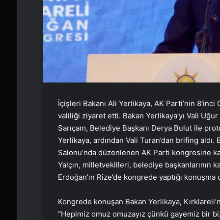
İçişleri Bakanı Ali Yerlikaya, AK Parti’nin 8’inc
valiliği ziyaret etti. Bakan Yerlikaya’yı Vali Uğ
Sarıçam, Belediye Başkanı Derya Bulut ile protok
Yerlikaya, ardından Vali Turan’dan brifing aldı.
Salonu’nda düzenlenen AK Parti kongresine kat
Yalçın, milletvekilleri, belediye başkanlarını
Erdoğan’ın Rize’de kongrede yaptığı konuşma can
Kongrede konuşan Bakan Yerlikaya, Kırklareli’n
“Hepimiz omuz omuzayız çünkü gayemiz bir bizi