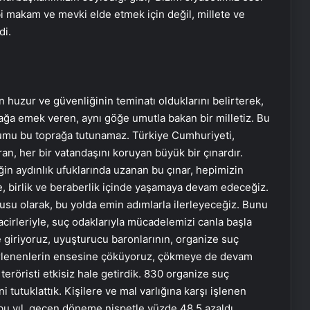
ibi makam ve mevki elde etmek için değil, millete ve
di.
in huzur ve güvenliğinin teminatı olduklarını belirterek,
rağa emek veren, aynı göğe umutla bakan bir milletiz. Bu
tohumu bu toprağa tutunamaz. Türkiye Cumhuriyeti,
n, her bir vatandaşını koruyan büyük bir çınardır.
eğin aydınlık ufuklarında uzanan bu çınar, hepimizin
kte, birlik ve beraberlik içinde yaşamaya devam edeceğiz.
cusu olarak, bu yolda emin adımlarla ilerleyeceğiz. Bunu
tacirleriyle, suç odaklarıyla mücadelemizi canla başla
e giriyoruz, uyuşturucu baronlarının, organize suç
birlenenlerin ensesine çöküyoruz, çökmeye de devam
röristi etkisiz hale getirdik. 830 organize suç
i tutuklattık. Kişilere ve mal varlığına karşı işlenen
ık bu yıl, geçen döneme nispetle yüzde 48,5 azaldı.