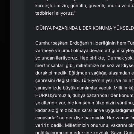
kardeşlerimizin; gönüllü, güvenli, onurlu ve dü
tedbirleri alıyoruz.”
‘DÜNYA PAZARINDA LİDER KONUMA YÜKSELDİ
Cumhurbaşkanı Erdoğan’ın liderliğinin hem Tü
vermeye ve umut olmaya devam ettiğini söyleye
yolundan ilerliyoruz. Hep birlikte, ‘Durmak yok,
mert insanları gibi, milletimize ne söz verdiyse
durak bilmedik. Eğitimden sağlığa, ulaşımdan en
çehresini değiştirdik. Türkiye’nin yerli ve mil
sanayimizde büyük atımlımlar yaptık. Milli imkânl
HÜRKUŞ’umuzla, dünya pazarında lider konuma 
şekillendiriyor, hiç kimsenin ülkemizin yönün
kadar aldığımız bütün kararlar ve uyguladığımız 
canavarlar’ ne der diye bakmadık. Her zaman ‘mi
veririz’ dedik. Milletimizin onurunu, vakarını bir
politikalarımızın merkezine koyduk. Sayın Cumh