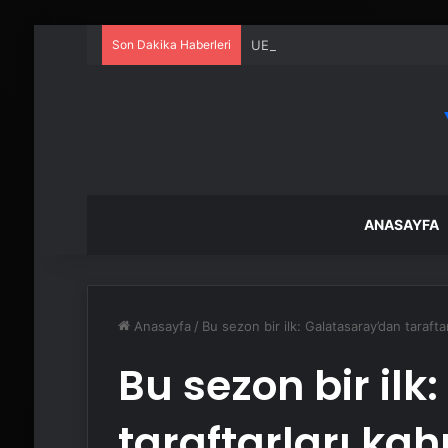
Son Dakika Haberleri
UETDS Nedir ? Uetds.com İle Akıll
ANASAYFA
Anasayfa
/
Bu sezon bir ilk: Galatasaray’dan taraftar
Bu sezon bir il
taraftarları kah