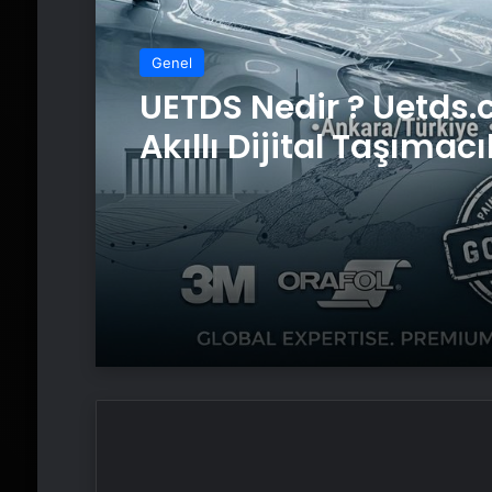
Genel
UETDS Nedir ? Uetds.
Akıllı Dijital Taşımacı
Yazılımı