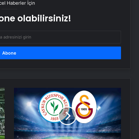
Köyceğiz’de Sazlık Alanda Yangın
el Haberler İçin
Çıktı
ne olabilirsiniz!
Hatay’da Motosiklet Kazası: 16
Yaşındaki Sürücü Hayatını Kaybetti
Samsun’da İlk Kornea Nakli Başarıyla
Gerçekleşti
Nevşehir’de Kadın Balkonundan
Canlı
Düştü
anlatım!
İkinci
yarıda
Serjoy : Dijital Medya Ajansı, Google
peş
Reklam Ajansı, SEO Ajansı ve Web
peşe
Tasarım Ajansı
goller