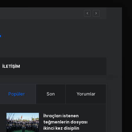
r
İLETIŞIM
Popüler
Son
Yorumlar
İhraçları istenen
teğmenlerin dosyası
ikinci kez disiplin