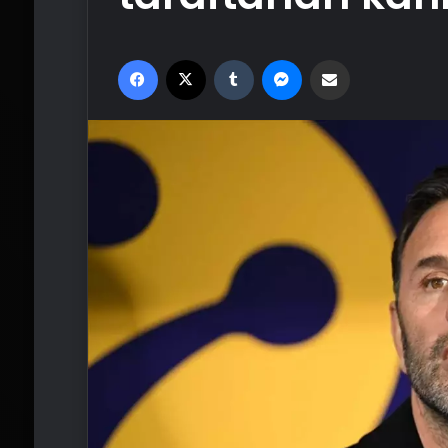
Facebook
X
Tumblr
Messenger
Email'den paylaş