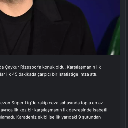
nda Çaykur Rizespor’a konuk oldu. Karşılaşmanın ilk
ar ilk 45 dakikada çarpıcı bir istatistiğe imza attı.
sezon Süper Lig’de rakip ceza sahasında topla en az
ayrıca ilk kez bir karşılaşmanın ilk devresinde isabetli
ulamadı. Karadeniz ekibi ise ilk yarıdaki 9 şutundan
Ayvalık’ta Zincirleme Kaza: 4 Yaralı