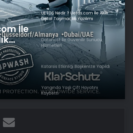
UETDS Nedir ? Uetds.com İle Akıllı
Dijital Taşımacılık Yazılımı
com İle
lık
Datahost İle Güvenilir Sunucu
Hizmetleri
Katarsis Etkinliği Başkentte Yapıldı
Yangında Yaşlı Çift Hayatını
Kaybetti
Ayvalık’ta Zincirleme Kaza: 4 Yaralı