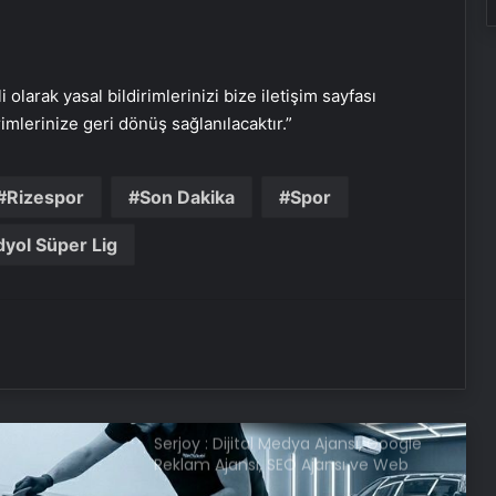
Köyceğiz’de Sazlık Alanda Yangın
Çıktı
i olarak yasal bildirimlerinizi bize iletişim sayfası
rimlerinize geri dönüş sağlanılacaktır.”
Hatay’da Motosiklet Kazası: 16
Yaşındaki Sürücü Hayatını Kaybetti
Rizespor
Son Dakika
Spor
Samsun’da İlk Kornea Nakli Başarıyla
yol Süper Lig
Gerçekleşti
Nevşehir’de Kadın Balkonundan
Düştü
Serjoy : Dijital Medya Ajansı, Google
Reklam Ajansı, SEO Ajansı ve Web
Tasarım Ajansı