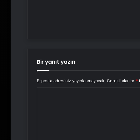
Bir yanıt yazın
E-posta adresiniz yayınlanmayacak.
Gerekli alanlar
*
i
Y
o
r
u
m
*