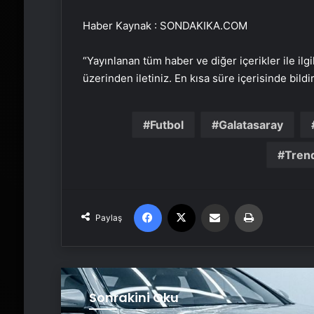
Haber Kaynak : SONDAKIKA.COM
“Yayınlanan tüm haber ve diğer içerikler ile ilgil
üzerinden iletiniz. En kısa süre içerisinde bildi
Futbol
Galatasaray
Trend
Facebook
X
Email'den paylaş
Yaz
Paylaş
Sonrakini Oku