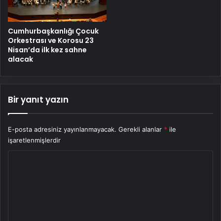
Cumhurbaşkanlığı Çocuk
Orkestrası ve Korosu 23
Nisan’da ilk kez sahne
alacak
Bir yanıt yazın
E-posta adresiniz yayınlanmayacak.
Gerekli alanlar
*
ile
işaretlenmişlerdir
Y
o
r
u
m