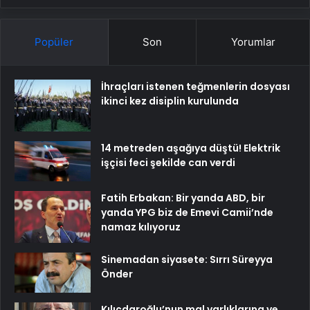
Popüler
Son
Yorumlar
İhraçları istenen teğmenlerin dosyası
ikinci kez disiplin kurulunda
14 metreden aşağıya düştü! Elektrik
işçisi feci şekilde can verdi
Fatih Erbakan: Bir yanda ABD, bir
yanda YPG biz de Emevi Camii’nde
namaz kılıyoruz
Sinemadan siyasete: Sırrı Süreyya
Önder
Kılıçdaroğlu’nun mal varlıklarına ve