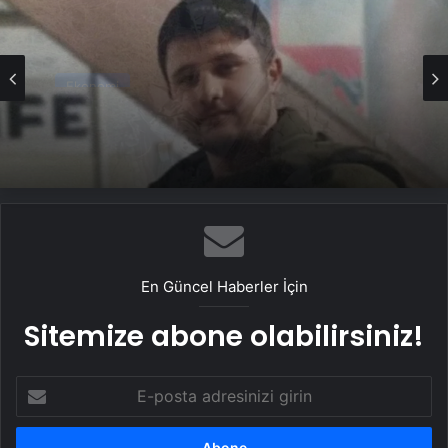
Ekonomi
Hakkari’de 17 yaşındaki genç akıntıya
Ekonomi
kapıldı: Arama çalışması başlatıldı!
Aydın’da aranan adamın cansız bedeni
bulundu: Şarampole yuvarlanmış!
En Güncel Haberler İçin
Sitemize abone olabilirsiniz!
E-
posta
adresinizi