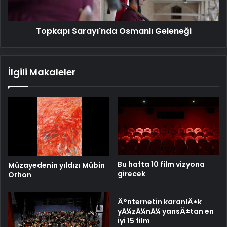
Topkapı Sarayı'nda Osmanlı Geleneği
İlgili Makaleler
Bu hafta 10 film vizyona
Müzayedenin yıldızı Mübin
girecek
Orhon
Ä°nternetin karanlÄ±k
yÃ¼zÃ¼nÃ¼ yansÄ±tan en
iyi 15 film