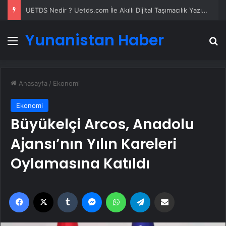
UETDS Nedir ? Uetds.com İle Akıllı Dijital Taşımacılık Yazılımı
Yunanistan Haber
Menü
A
Anasayfa
/
Ekonomi
Ekonomi
Büyükelçi Arcos, Anadolu
Ajansı’nın Yılın Kareleri
Oylamasına Katıldı
Facebook
X
Tumblr
Messenger
WhatsApp
Telegram
Email'den paylaş