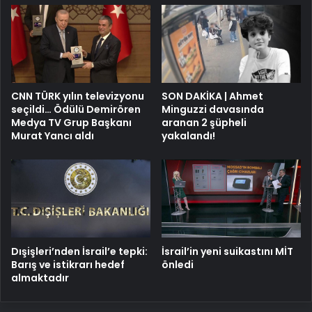
CNN TÜRK yılın televizyonu
SON DAKİKA | Ahmet
seçildi… Ödülü Demirören
Minguzzi davasında
Medya TV Grup Başkanı
aranan 2 şüpheli
Murat Yancı aldı
yakalandı!
Dışişleri’nden İsrail’e tepki:
İsrail’in yeni suikastını MİT
Barış ve istikrarı hedef
önledi
almaktadır