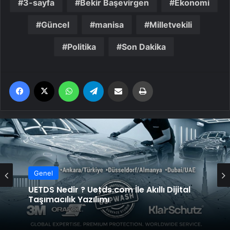
3-sayfa
Bekir Başevirgen
Ekonomi
Güncel
manisa
Milletvekili
Politika
Son Dakika
Facebook
X
WhatsApp
Telegram
Email'den paylaş
Yaz
Genel
Genel
Datahost İle Güvenilir Sunucu Hizmetleri