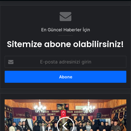
UETDS Nedir ? Uetds.com İle Akıllı Dijital
Taşımacılık Yazılımı
En Güncel Haberler İçin
Sitemize abone olabilirsiniz!
E-
posta
adresinizi
girin
Ahi
Yaran
Derneği
Genel
Kurulu