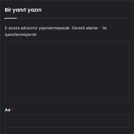
Bir yanıt yazın
E-posta adresiniz yayınlanmayacak.
Gerekli alanlar
*
ile
işaretlenmişlerdir
Y
o
r
u
m
*
Ad
*