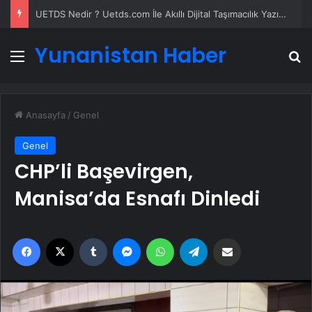
UETDS Nedir ? Uetds.com İle Akıllı Dijital Taşımacılık Yazılımı
Yunanistan Haber
Menü
A
Anasayfa
/
Genel
Genel
CHP’li Başevirgen,
Manisa’da Esnafı Dinledi
Facebook
X
Tumblr
Messenger
WhatsApp
Telegram
Email'den paylaş