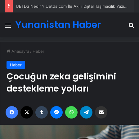
UETDS Nedir ? Uetds.com İle Akıllı Dijital Taşımacılık Yazılımı
Yunanistan Haber
Menü
A
Anasayfa
/
Haber
Haber
Çocuğun zeka gelişimini
destekleme yolları
Facebook
X
Tumblr
Messenger
WhatsApp
Telegram
Email'den paylaş