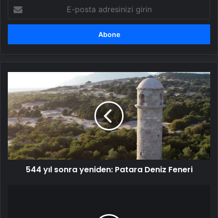
E-
posta
adresinizi
girin
544
yıl
sonra
yeniden:
Patara
Deniz
Feneri
544 yıl sonra yeniden: Patara Deniz Feneri
Dimensity
9400’ü
hafifçe