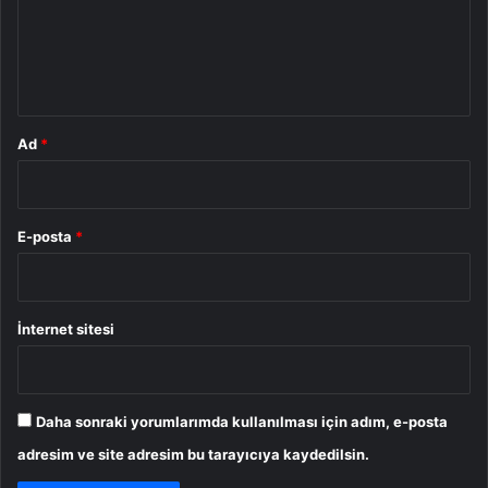
u
m
*
Ad
*
E-posta
*
İnternet sitesi
Daha sonraki yorumlarımda kullanılması için adım, e-posta
adresim ve site adresim bu tarayıcıya kaydedilsin.