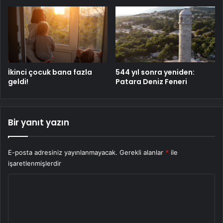
İkinci çocuk bana fazla
544 yıl sonra yeniden:
geldi!
Patara Deniz Feneri
Bir yanıt yazın
E-posta adresiniz yayınlanmayacak.
Gerekli alanlar
*
ile
işaretlenmişlerdir
Y
o
r