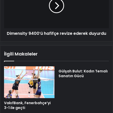
revize
ederek
duyurdu
Dimensity 9400’ü hafifçe revize ederek duyurdu
İlgili Makaleler
Gülşah Bulut: Kadın Temalı
Sanatın Gücü
VakıfBank, Fenerbahçe’yi
3-1 ile geçti