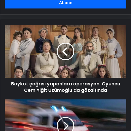
girin
Boykot
çağrısı
yapanlara
operasyon:
Oyuncu
Cem
Yiğit
Üzümoğlu
da
Boykot çağrısı yapanlara operasyon: Oyuncu
gözaltında
Cem Yiğit Üzümoğlu da gözaltında
14
metreden
aşağıya
düştü!
Elektrik