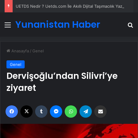
UETDS Nedir ? Uetds.com İle Akıllı Dijital Taşımacılık Yazılımı
Yunanistan Haber
Menü
A
Anasayfa
/
Genel
Genel
Dervişoğlu’ndan Silivri’ye
ziyaret
Facebook
X
Tumblr
Messenger
WhatsApp
Telegram
Email'den paylaş