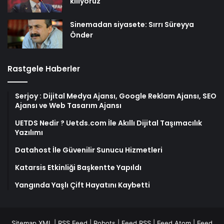
kılıyoruz
Sinemadan siyasete: Sırrı Süreyya
Önder
Rastgele Haberler
Serjoy : Dijital Medya Ajansı, Google Reklam Ajansı, SEO
Ajansı ve Web Tasarım Ajansı
UETDS Nedir ? Uetds.com İle Akıllı Dijital Taşımacılık
Yazılımı
Datahost İle Güvenilir Sunucu Hizmetleri
Katarsis Etkinliği Başkentte Yapıldı
Yangında Yaşlı Çift Hayatını Kaybetti
Sitemap XML
|
RSS Feed
|
Robots
|
Feed RSS
|
Feed Atom
|
Feed