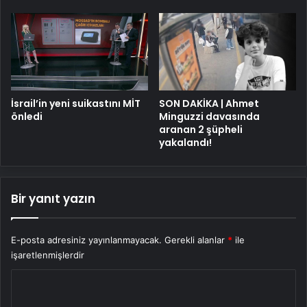
İsrail’in yeni suikastını MİT
SON DAKİKA | Ahmet
önledi
Minguzzi davasında
aranan 2 şüpheli
yakalandı!
Bir yanıt yazın
E-posta adresiniz yayınlanmayacak.
Gerekli alanlar
*
ile
işaretlenmişlerdir
Y
o