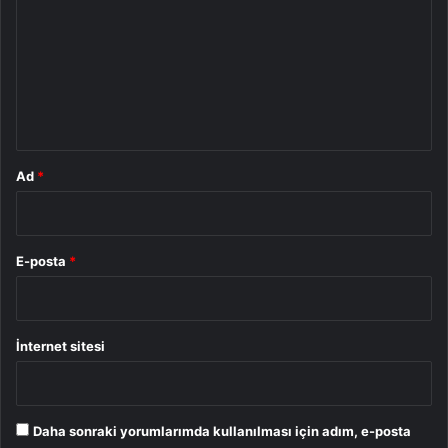
r
u
m
*
Ad
*
E-posta
*
İnternet sitesi
Daha sonraki yorumlarımda kullanılması için adım, e-posta