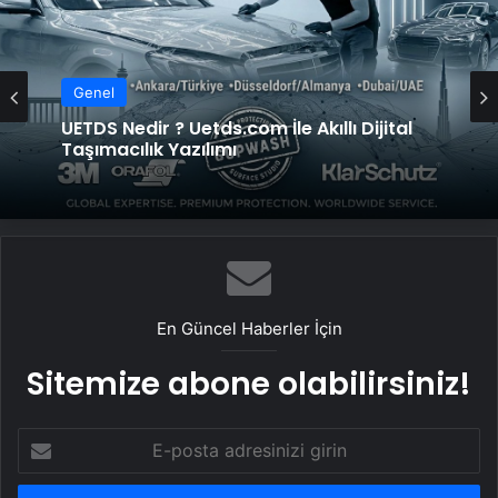
Genel
Genel
UETDS Nedir ? Uetds.com İle Akıllı Dijital
Taşımacılık Yazılımı
Datahost İle Güvenilir Sunucu Hizmetleri
En Güncel Haberler İçin
Sitemize abone olabilirsiniz!
E-
posta
adresinizi