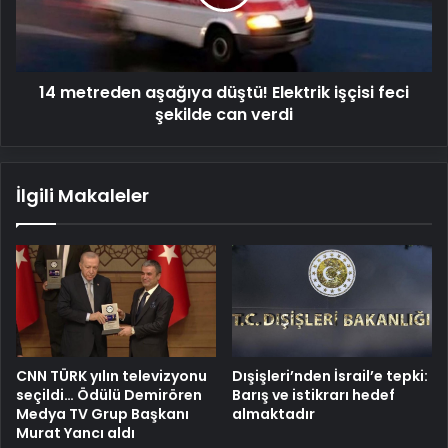
işçisi
feci
şekilde
can
14 metreden aşağıya düştü! Elektrik işçisi feci
verdi
şekilde can verdi
İlgili Makaleler
CNN TÜRK yılın televizyonu
Dışişleri’nden İsrail’e tepki:
seçildi… Ödülü Demirören
Barış ve istikrarı hedef
Medya TV Grup Başkanı
almaktadır
Murat Yancı aldı