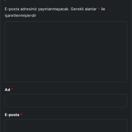
E-posta adresiniz yayınlanmayacak.
Gerekli alanlar
*
ile
işaretlenmişlerdir
Y
o
r
u
m
*
Ad
*
E-posta
*