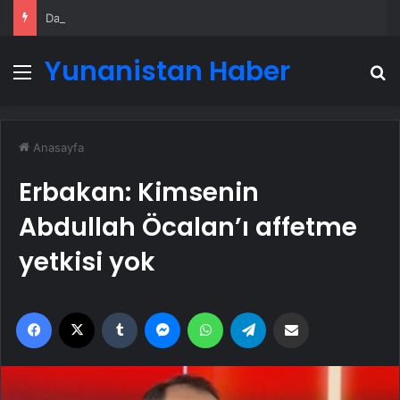
Datahost İle Güvenilir Sunucu Hizmetleri
Yunanistan Haber
Menü
A
Anasayfa
Erbakan: Kimsenin
Abdullah Öcalan’ı affetme
yetkisi yok
Facebook
X
Tumblr
Messenger
WhatsApp
Telegram
Email'den paylaş