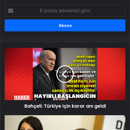
E-
posta
adresinizi
girin
Bahçeli:
Türkiye
için
karar
anı
geldi
Bahçeli: Türkiye için karar anı geldi
İmralı
ziyaretiyle