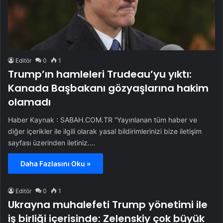
Editör
0
1
Trump’ın hamleleri Trudeau’yu yıktı:
Kanada Başbakanı gözyaşlarına hakim
olamadı
Haber Kaynak : SABAH.COM.TR “Yayınlanan tüm haber ve
diğer içerikler ile ilgili olarak yasal bildirimlerinizi bize iletişim
sayfası üzerinden iletiniz.…
Daha Fazlasını Oku »
Editör
0
1
Ukrayna muhalefeti Trump yönetimi ile
iş birliği içerisinde: Zelenskiy çok büyük