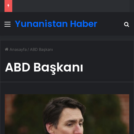
Yunanistan Haber
Menü
A
Anasayfa
/
ABD Başkanı
ABD Başkanı