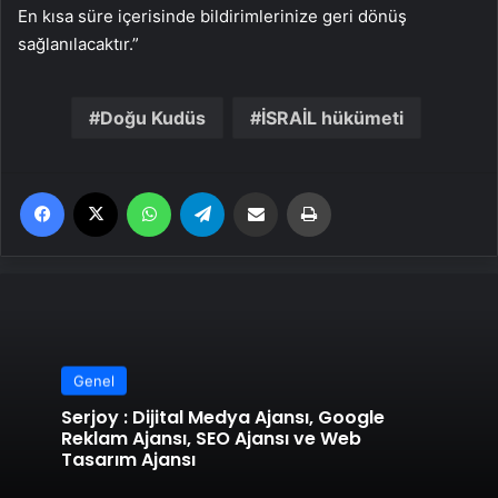
En kısa süre içerisinde bildirimlerinize geri dönüş
sağlanılacaktır.”
Doğu Kudüs
İSRAİL hükümeti
Facebook
X
WhatsApp
Telegram
Email'den paylaş
Yaz
Genel
Serjoy : Dijital Medya Ajansı, Google
Reklam Ajansı, SEO Ajansı ve Web
Tasarım Ajansı