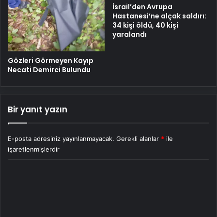
İsrail’den Avrupa
Hastanesi’ne alçak saldırı:
34 kişi öldü, 40 kişi
yaralandı
Gözleri Görmeyen Kayıp
Necati Demirci Bulundu
Bir yanıt yazın
E-posta adresiniz yayınlanmayacak.
Gerekli alanlar
*
ile
işaretlenmişlerdir
Y
o
r
u