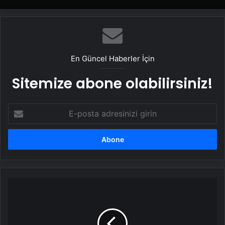
En Güncel Haberler İçin
Sitemize abone olabilirsiniz!
E-
posta
adresinizi
girin
Dünya
yeni
yılı
kutluyor