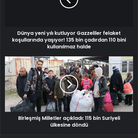
Gazzeliler
felaket
koşullarında
yaşıyor!
135
Dünya yeni yılı kutluyor Gazzeliler felaket
bin
çadırdan
koşullarında yaşıyor! 135 bin çadırdan 110 bini
110
kullanılmaz halde
bini
kullanılmaz
Birleşmiş
halde
Milletler
açıkladı:
115
bin
Suriyeli
ülkesine
döndü
Birleşmiş Milletler açıkladı: 115 bin Suriyeli
ülkesine döndü