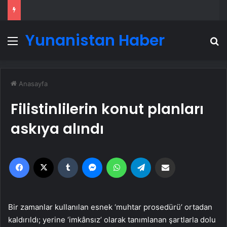
Yunanistan Haber
Menü
A
Anasayfa
Filistinlilerin konut planları
askıya alındı
Facebook
X
Tumblr
Messenger
WhatsApp
Telegram
Email'den paylaş
Bir zamanlar kullanılan esnek ‘muhtar prosedürü’ ortadan
kaldırıldı; yerine ‘imkânsız’ olarak tanımlanan şartlarla dolu