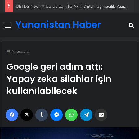
UETDS Nedir ? Uetds.com İle Akıllı Dijital Taşımacılık Yazılımı
Yunanistan Haber
Menü
A
Anasayfa
Google geri adım attı:
Yapay zeka silahlar için
kullanılabilecek
Facebook
X
Tumblr
Messenger
WhatsApp
Telegram
Email'den paylaş