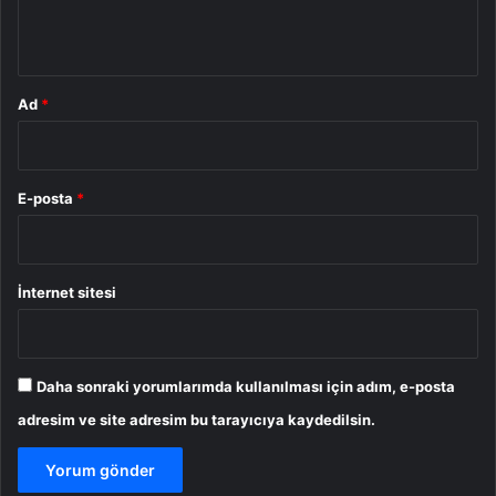
*
Ad
*
E-posta
*
İnternet sitesi
Daha sonraki yorumlarımda kullanılması için adım, e-posta
adresim ve site adresim bu tarayıcıya kaydedilsin.