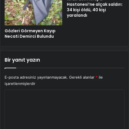
Hastanesi’ne alçak saldırı:
34 kişi öldü, 40 kişi
yaralandı
Gözleri Görmeyen Kayıp
Necati Demirci Bulundu
Bir yanıt yazın
E-posta adresiniz yayınlanmayacak.
Gerekli alanlar
*
ile
işaretlenmişlerdir
Y
o
r
u
m