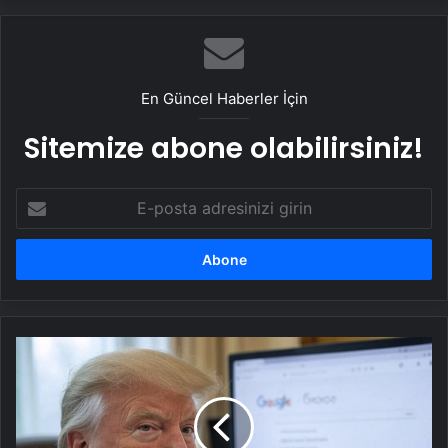
En Güncel Haberler İçin
Sitemize abone olabilirsiniz!
E-
posta
adresinizi
girin
Google'de
Trump
izleri!
"EÅitlik"
ilkesiÂ rafaÂ kaldÄ±rÄ±lÄ±yor,