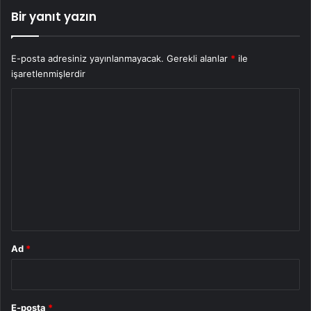
Bir yanıt yazın
E-posta adresiniz yayınlanmayacak.
Gerekli alanlar
*
ile
işaretlenmişlerdir
Y
o
r
u
m
*
Ad
*
E-posta
*