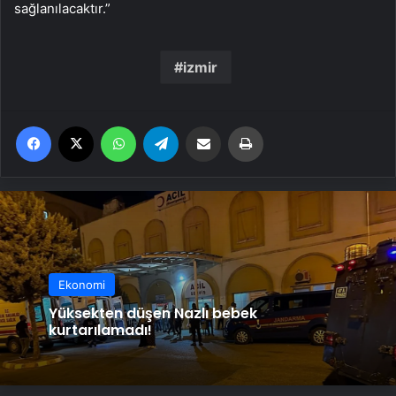
sağlanılacaktır.”
izmir
Facebook
X
WhatsApp
Telegram
Email'den paylaş
Yaz
Ekonomi
Yüksekten düşen Nazlı bebek
kurtarılamadı!