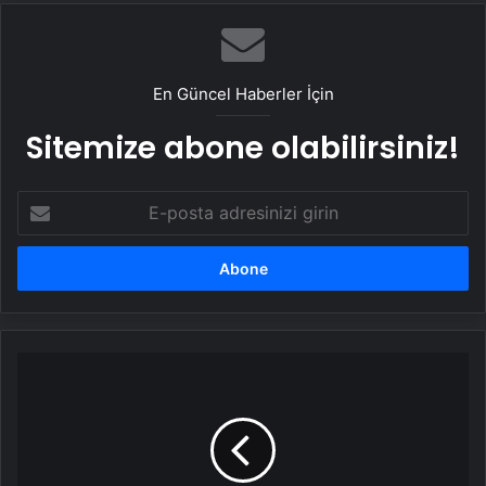
En Güncel Haberler İçin
Sitemize abone olabilirsiniz!
E-
posta
adresinizi
girin
Youtube
Sayınızı
Artıracak
12
Kritik
Strateji