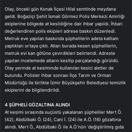
Olay, önceki gün Konak İlçesi Hilal semtinde meydana
geldi. Boğaziçi Şehit İsmail Görmez Polis Merkezi Amirliği
ekiplerine bölgede at kesildiğine dair ihbar yapıldı. İhbarı
değerlendiren polis ekipleri adrese baskın düzenledi.
Metruk eve yapılan baskında şüphelilerin adeta katliam
yaptıkları ortaya çıktı. Atları burada kesen şüphelilerin,
metruk evi kan gölüne çevirdikleri belirlendi. Adreste
yapılan incelemede atların kesilip parçalandığı görüldü.
Olay yerinde at kesiminde kullanılan kesici aletler de
bulundu. Polisler ihbar sonrası İlçe Tarım ve Orman
Müdürlüğü ile birlikte İzmir Büyükşehir Belediyesi temizlik
ekiplerini de bilgilendirildi.
4 ŞÜPHELİ GÖZALTINA ALINDI
At kesimi sırasında suçüstü yakalanan şüpheliler Mert Ö.
(42), Abdülbaki Ö. (24), Cani İ. (24) ile A.Ö. (16) gözaltına
alındı. Mert Ö., Abdülbaki Ö. ile A.Ö.’nün ‘değiştirilmiş gıda