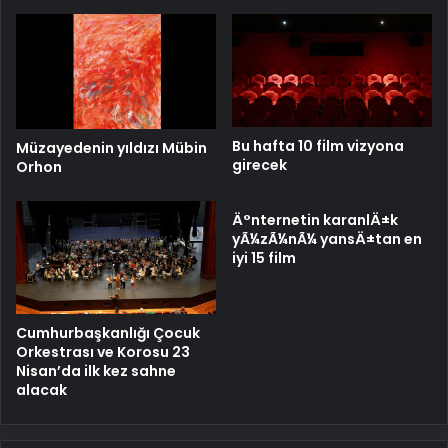
Bu hafta 10 film vizyona
Müzayedenin yıldızı Mübin
girecek
Orhon
Ä°nternetin karanlÄ±k
yÃ¼zÃ¼nÃ¼ yansÄ±tan en
iyi 15 film
Cumhurbaşkanlığı Çocuk
Orkestrası ve Korosu 23
Nisan’da ilk kez sahne
alacak