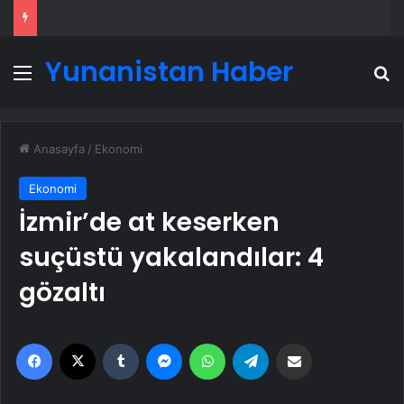
Yunanistan Haber
Menü
A
Anasayfa
/
Ekonomi
Ekonomi
İzmir’de at keserken
suçüstü yakalandılar: 4
gözaltı
Facebook
X
Tumblr
Messenger
WhatsApp
Telegram
Email'den paylaş