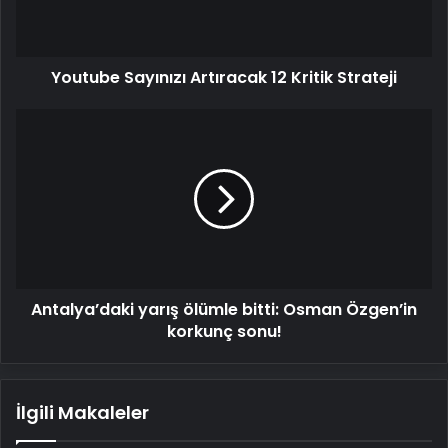
Youtube Sayınızı Artıracak 12 Kritik Strateji
Antalya’daki
yarış
ölümle
bitti:
Osman
Özgen’in
korkunç
sonu!
Antalya’daki yarış ölümle bitti: Osman Özgen’in
korkunç sonu!
İlgili Makaleler