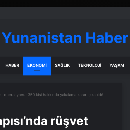
Yunanistan Haber
HABER
EKONOMI
SAĞLIK
TEKNOLOJI
YAŞAM
et operasyonu: 350 kişi hakkında yakalama kararı çıkarıldı!
apısı’nda rüşvet