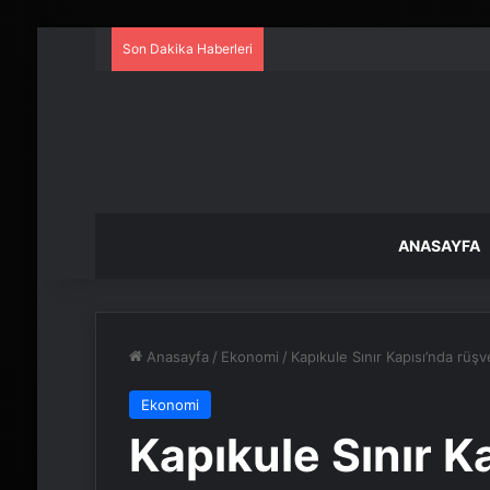
Son Dakika Haberleri
ANASAYFA
Anasayfa
/
Ekonomi
/
Kapıkule Sınır Kapısı’nda rüşv
Ekonomi
Kapıkule Sınır K