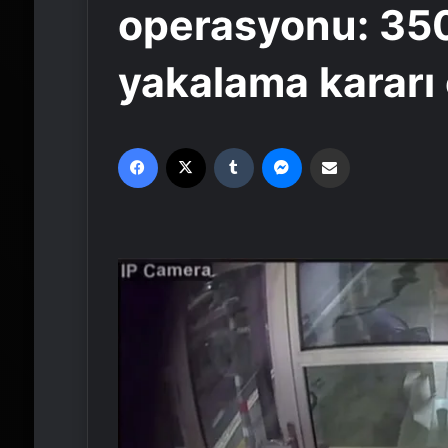
operasyonu: 350
yakalama kararı ç
Facebook
X
Tumblr
Messenger
Email'den paylaş