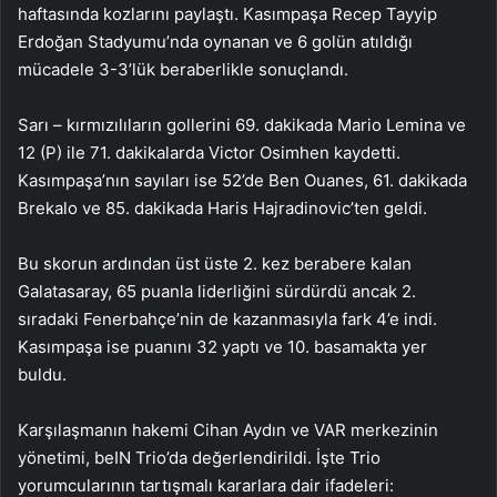
haftasında kozlarını paylaştı. Kasımpaşa Recep Tayyip
Erdoğan Stadyumu’nda oynanan ve 6 golün atıldığı
mücadele 3-3’lük beraberlikle sonuçlandı.
Sarı – kırmızılıların gollerini 69. dakikada Mario Lemina ve
12 (P) ile 71. dakikalarda Victor Osimhen kaydetti.
Kasımpaşa’nın sayıları ise 52’de Ben Ouanes, 61. dakikada
Brekalo ve 85. dakikada Haris Hajradinovic’ten geldi.
Bu skorun ardından üst üste 2. kez berabere kalan
Galatasaray, 65 puanla liderliğini sürdürdü ancak 2.
sıradaki Fenerbahçe’nin de kazanmasıyla fark 4’e indi.
Kasımpaşa ise puanını 32 yaptı ve 10. basamakta yer
buldu.
Karşılaşmanın hakemi Cihan Aydın ve VAR merkezinin
yönetimi, beIN Trio’da değerlendirildi. İşte Trio
yorumcularının tartışmalı kararlara dair ifadeleri: