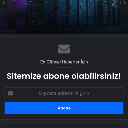
Genel
Datahost İle Güvenilir Sunucu Hizmetleri
En Güncel Haberler İçin
Sitemize abone olabilirsiniz!
E-
posta
adresinizi
girin