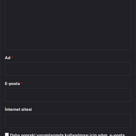
o
r
u
m
*
Ad
*
E-posta
*
İnternet sitesi
Daha sonraki yorumlarımda kullanılması için adım, e-posta