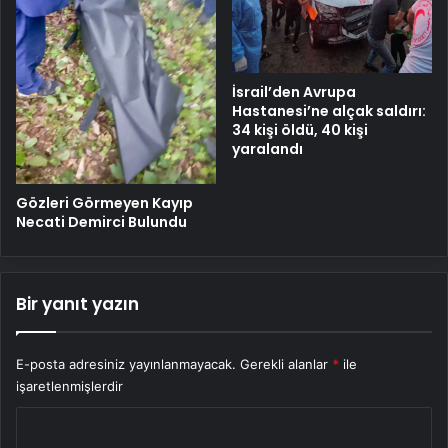
İsrail’den Avrupa
Hastanesi’ne alçak saldırı:
34 kişi öldü, 40 kişi
yaralandı
Gözleri Görmeyen Kayıp
Necati Demirci Bulundu
Bir yanıt yazın
E-posta adresiniz yayınlanmayacak.
Gerekli alanlar
*
ile
işaretlenmişlerdir
Y