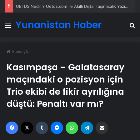
UETDS Nedir ? Uetds.com İle Akıllı Dijital Taşımacılık Yazılımı
Yunanistan Haber
Menü
A
Anasayfa
Kasımpaşa – Galatasaray
maçındaki o pozisyon için
Trio ekibi de fikir ayrılığına
düştü: Penaltı var mı?
Facebook
X
Tumblr
Messenger
WhatsApp
Telegram
Email'den paylaş