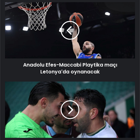
Anadolu
Efes-
Maccabi
Playtika
maçı
Letonya'da
oynanacak
Anadolu Efes-Maccabi Playtika maçı
Letonya'da oynanacak
Konyaspor-
Trabzonspor
maçının
uzatma
dakikalarında
futbolcular
birbirine
girdi