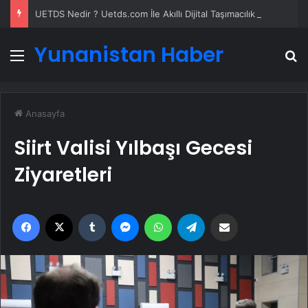
UETDS Nedir ? Uetds.com İle Akıllı Dijital Taşımacılık Yazılımı
Yunanistan Haber
Menü
A
Anasayfa
Siirt Valisi Yılbaşı Gecesi
Ziyaretleri
Facebook
X
Tumblr
Messenger
WhatsApp
Telegram
Email'den paylaş