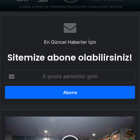
Datahost İle Güvenilir Sunucu Hizmetleri
En Güncel Haberler İçin
Sitemize abone olabilirsiniz!
E-
posta
adresinizi
girin
Kocaeli
Valisi
Aktaş,
Doğalgaz