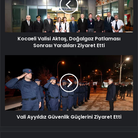
Patlaması
Sonrası
Yaralıları
Ziyaret
Etti
Kocaeli Valisi Aktaş, Doğalgaz Patlaması
Sonrası Yaralıları Ziyaret Etti
Vali
Ayyıldız
Güvenlik
Güçlerini
Ziyaret
Etti
Vali Ayyıldız Güvenlik Güçlerini Ziyaret Etti