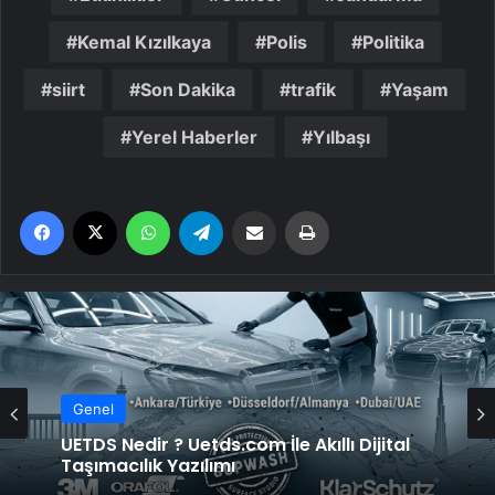
Kemal Kızılkaya
Polis
Politika
siirt
Son Dakika
trafik
Yaşam
Yerel Haberler
Yılbaşı
Facebook
X
WhatsApp
Telegram
Email'den paylaş
Yaz
Genel
Genel
UETDS Nedir ? Uetds.com İle Akıllı Dijital
Taşımacılık Yazılımı