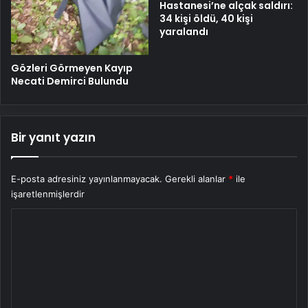
Hastanesi’ne alçak saldırı:
34 kişi öldü, 40 kişi
yaralandı
Gözleri Görmeyen Kayıp
Necati Demirci Bulundu
Bir yanıt yazın
E-posta adresiniz yayınlanmayacak.
Gerekli alanlar
*
ile
işaretlenmişlerdir
Y
o
r
u
m