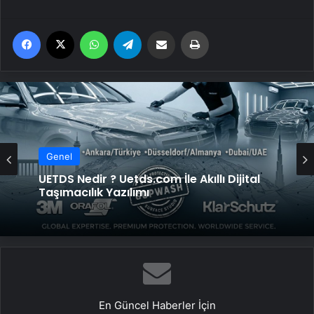
Facebook
X
WhatsApp
Telegram
Email'den paylaş
Yaz
Genel
Genel
Datahost İle Güvenilir Sunucu Hizmetleri
UETDS Nedir ? Uetds.com İle Akıllı Dijital
Taşımacılık Yazılımı
En Güncel Haberler İçin