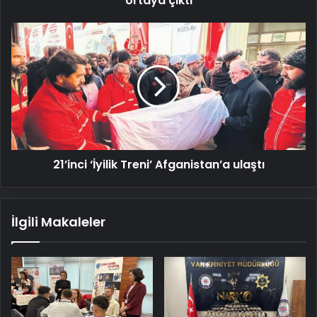
ortaya çıktı
21’inci
‘İyilik
Treni’
Afganistan’a
ulaştı
21’inci ‘İyilik Treni’ Afganistan’a ulaştı
İlgili Makaleler