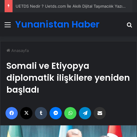
UETDS Nedir ? Uetds.com İle Akıllı Dijital Taşımacılık Yazılımı
Yunanistan Haber
Menü
A
Anasayfa
Somali ve Etiyopya
diplomatik ilişkilere yeniden
başladı
Facebook
X
Tumblr
Messenger
WhatsApp
Telegram
Email'den paylaş