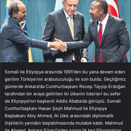
Somali ile Etiyopya arasında 1991’den bu yana devam eden
gerilim Türkiye’nin arabuluculuğu ile son buldu. Geçtiğimiz
günlerde Ankara’da Cumhurbaşkanı Recep Tayyip Erdoğan
tarafından bir araya getirilen iki ülkenin liderleri bu sefer
de Etiyopya’nın başkenti Addis Ababa’da görüştü. Somali
Cumhurbaşkanı Hasan Şeyh Mahmud ile Etiyopya
Başbakanı Abiy Ahmed, iki ülke arasındaki diplomatik
ilişkilerin yeniden başlatılmasında mutabık kaldı. Mahmud
ile Ahmed, Ankara Süreci’nden sonra ilk kez Etiyopya’nın