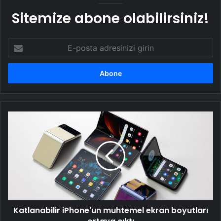
Sitemize abone olabilirsiniz!
E-
posta
adresinizi
girin
Katlanabilir
iPhone'un
muhtemel
ekran
boyutları
ortaya
çıktı
Katlanabilir iPhone'un muhtemel ekran boyutları