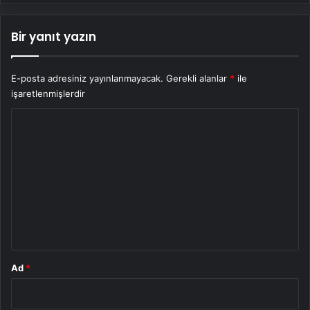
Bir yanıt yazın
E-posta adresiniz yayınlanmayacak.
Gerekli alanlar
*
ile
işaretlenmişlerdir
Y
o
r
u
m
*
Ad
*