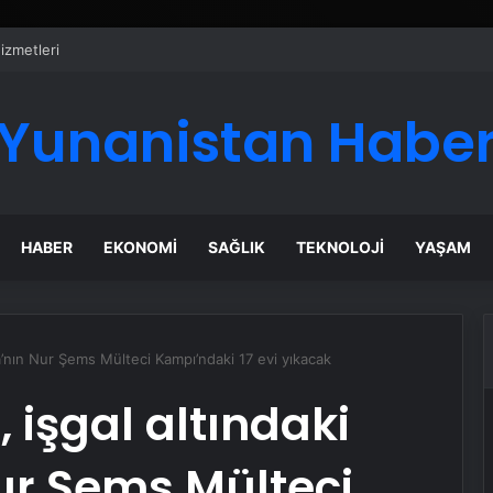
stanbul’a tek motorla iniş yaptı
Yunanistan Habe
HABER
EKONOMI
SAĞLIK
TEKNOLOJI
YAŞAM
eria’nın Nur Şems Mülteci Kampı’ndaki 17 evi yıkacak
, işgal altındaki
Nur Şems Mülteci