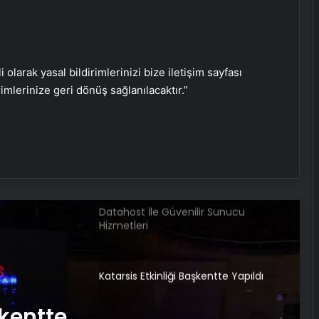
Nevşehir’de Kadın Balkonundan
Düştü
i olarak yasal bildirimlerinizi bize iletişim sayfası
Serjoy : Dijital Medya Ajansı, Google
rimlerinize geri dönüş sağlanılacaktır.”
Reklam Ajansı, SEO Ajansı ve Web
Tasarım Ajansı
UETDS Nedir ? Uetds.com İle Akıllı
Dijital Taşımacılık Yazılımı
Datahost İle Güvenilir Sunucu
Hizmetleri
Katarsis Etkinliği Başkentte Yapıldı
şkentte