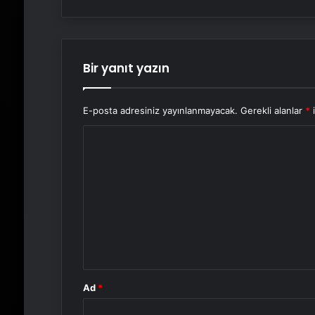
Bir yanıt yazın
E-posta adresiniz yayınlanmayacak.
Gerekli alanlar
*
i
Y
o
r
u
m
*
Ad
*