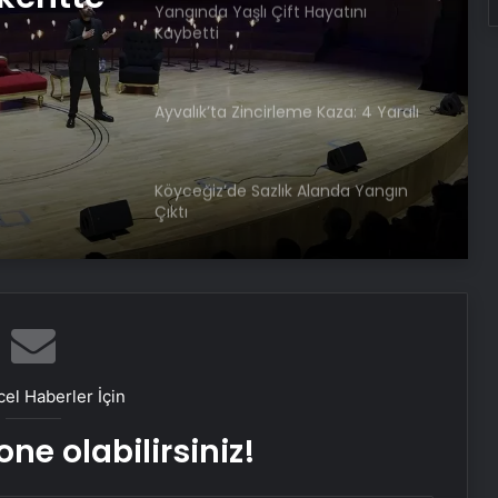
Yangında Yaşlı Çift Hayatını
Kaybetti
Ayvalık’ta Zincirleme Kaza: 4 Yaralı
Köyceğiz’de Sazlık Alanda Yangın
Çıktı
Hatay’da Motosiklet Kazası: 16
Yaşındaki Sürücü Hayatını Kaybetti
Samsun’da İlk Kornea Nakli Başarıyla
el Haberler İçin
Gerçekleşti
ne olabilirsiniz!
Nevşehir’de Kadın Balkonundan