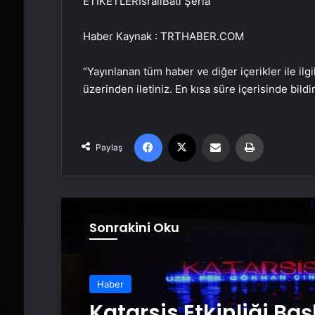
ETİKETLERİsrailBatı Şeria
Haber Kaynak : TRTHABER.COM
“Yayınlanan tüm haber ve diğer içerikler ile ilgil
üzerinden iletiniz. En kısa süre içerisinde bildi
Facebook
X
Email'den paylaş
Yaz
Paylaş
Sonrakini Oku
Haber
Katarsis Etkinliği Ba