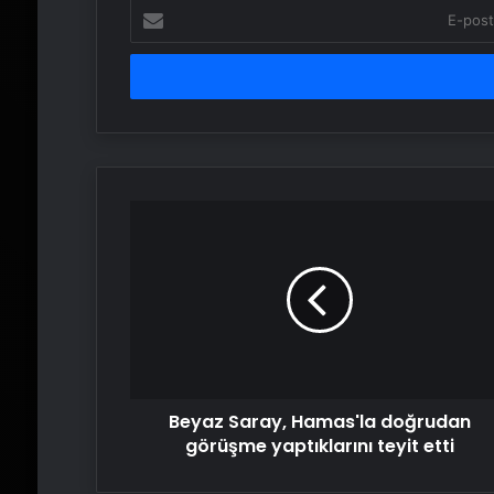
E-
posta
adresinizi
girin
Beyaz
Saray,
Hamas'la
doğrudan
görüşme
yaptıklarını
teyit
etti
Beyaz Saray, Hamas'la doğrudan
görüşme yaptıklarını teyit etti