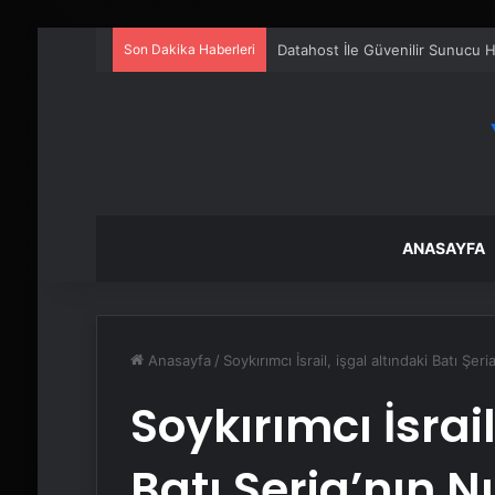
Son Dakika Haberleri
Havada motoru arızalanan uçak İ
ANASAYFA
Anasayfa
/
Soykırımcı İsrail, işgal altındaki Batı Ş
Soykırımcı İsrail
Batı Şeria’nın 