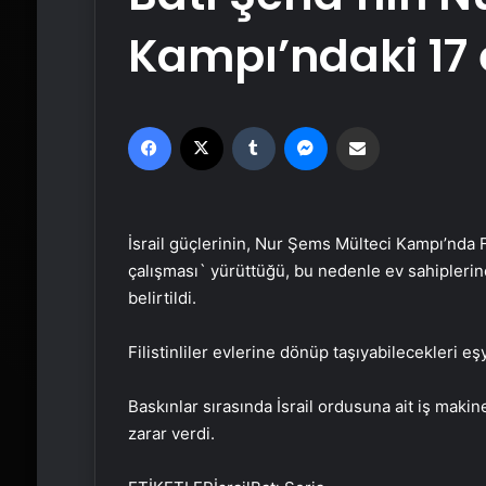
Kampı’ndaki 17 
Facebook
X
Tumblr
Messenger
Email'den paylaş
İsrail güçlerinin, Nur Şems Mülteci Kampı’nda F
çalışması` yürüttüğü, bu nedenle ev sahiplerine 
belirtildi.
Filistinliler evlerine dönüp taşıyabilecekleri eş
Baskınlar sırasında İsrail ordusuna ait iş makinel
zarar verdi.