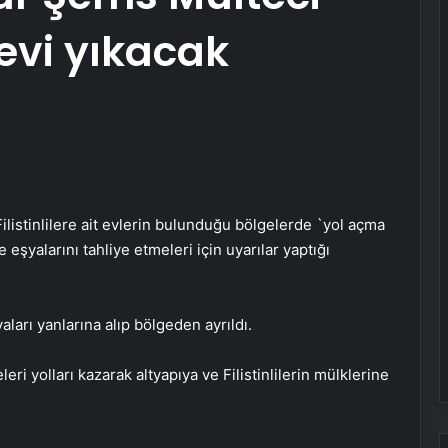
evi yıkacak
Ayvalık’ta Zincirleme Kaza: 4 Yaralı
Köyceğiz’de Sazlık Alanda Yangın
Çıktı
ilistinlilere ait evlerin bulunduğu bölgelerde `yol açma
eşyalarını tahliye etmeleri için uyarılar yaptığı
Hatay’da Motosiklet Kazası: 16
Yaşındaki Sürücü Hayatını Kaybetti
yaları yanlarına alıp bölgeden ayrıldı.
eri yolları kazarak altyapıya ve Filistinlilerin mülklerine
Samsun’da İlk Kornea Nakli Başarıyla
Gerçekleşti