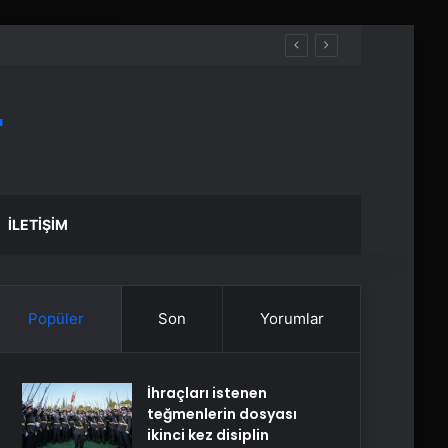
r
İLETIŞIM
Popüler
Son
Yorumlar
İhraçları istenen
teğmenlerin dosyası
ikinci kez disiplin