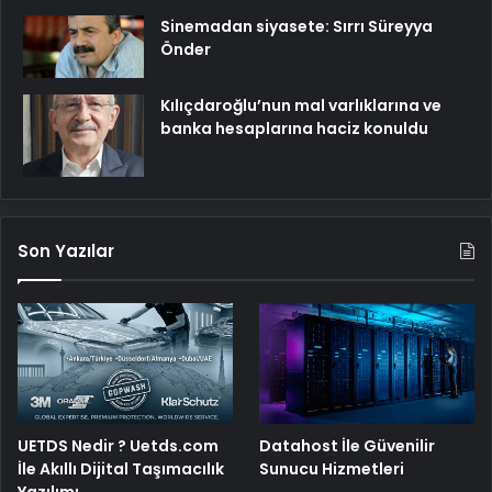
Sinemadan siyasete: Sırrı Süreyya
Önder
Kılıçdaroğlu’nun mal varlıklarına ve
banka hesaplarına haciz konuldu
Son Yazılar
UETDS Nedir ? Uetds.com
Datahost İle Güvenilir
İle Akıllı Dijital Taşımacılık
Sunucu Hizmetleri