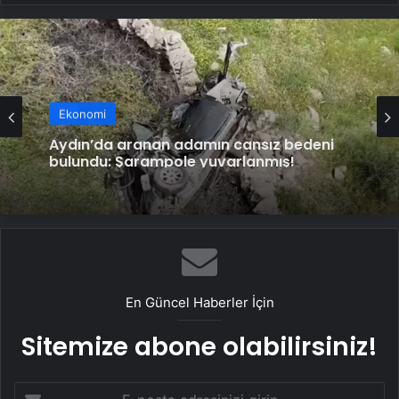
Ekonomi
Hakkari’de 17 yaşındaki genç akıntıya
kapıldı: Arama çalışması başlatıldı!
En Güncel Haberler İçin
Sitemize abone olabilirsiniz!
E-