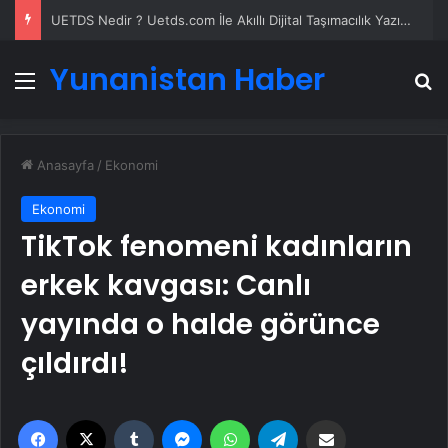
UETDS Nedir ? Uetds.com İle Akıllı Dijital Taşımacılık Yazılımı
Yunanistan Haber
Menü
A
Anasayfa
/
Ekonomi
Ekonomi
TikTok fenomeni kadınların
erkek kavgası: Canlı
yayında o halde görünce
çıldırdı!
Facebook
X
Tumblr
Messenger
WhatsApp
Telegram
Email'den paylaş