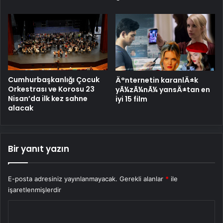
Cumhurbaşkanlığı Çocuk
Ä°nternetin karanlÄ±k
Orkestrası ve Korosu 23
yÃ¼zÃ¼nÃ¼ yansÄ±tan en
Nisan’da ilk kez sahne
iyi 15 film
alacak
Bir yanıt yazın
E-posta adresiniz yayınlanmayacak.
Gerekli alanlar
*
ile
işaretlenmişlerdir
Y
o