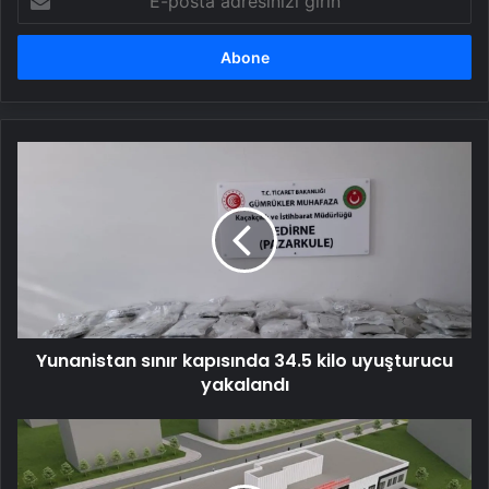
posta
adresinizi
girin
Yunanistan
sınır
kapısında
34.5
kilo
uyuşturucu
yakalandı
Yunanistan sınır kapısında 34.5 kilo uyuşturucu
yakalandı
Güneydoğu’nun
sağlık
üssü: