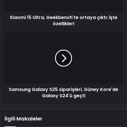
özellikleri
Xiaomi 15 Ultra, Geekbench'te ortaya çıktı: İşte
özellikleri
Samsung
Galaxy
S25
siparişleri,
Güney
Kore'de
Galaxy
S24'ü
geçti
Samsung Galaxy S25 siparişleri, Güney Kore'de
Galaxy S24'ü geçti
İlgili Makaleler