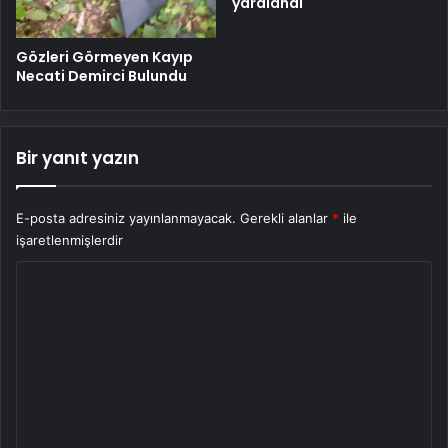
yaralandı
Gözleri Görmeyen Kayıp
Necati Demirci Bulundu
Bir yanıt yazın
E-posta adresiniz yayınlanmayacak.
Gerekli alanlar
*
ile
işaretlenmişlerdir
Y
o
r
u
m
*