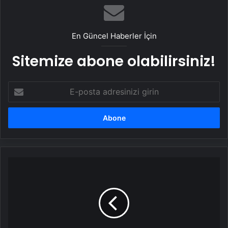
En Güncel Haberler İçin
Sitemize abone olabilirsiniz!
E-
posta
adresinizi
girin
Xiaomi
15
Ultra,
Geekbench'te
ortaya
çıktı:
İşte