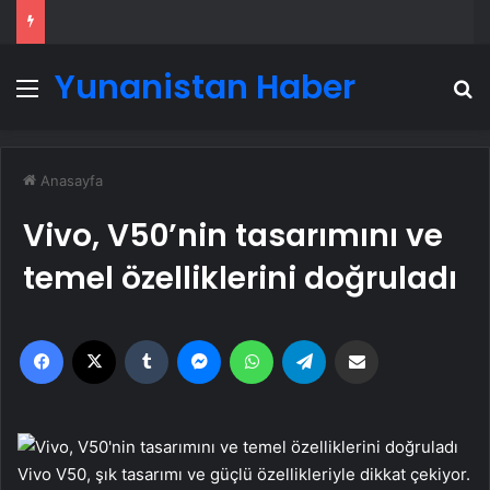
Yunanistan Haber
Menü
A
Anasayfa
Vivo, V50’nin tasarımını ve
temel özelliklerini doğruladı
Facebook
X
Tumblr
Messenger
WhatsApp
Telegram
Email'den paylaş
Vivo V50, şık tasarımı ve güçlü özellikleriyle dikkat çekiyor.