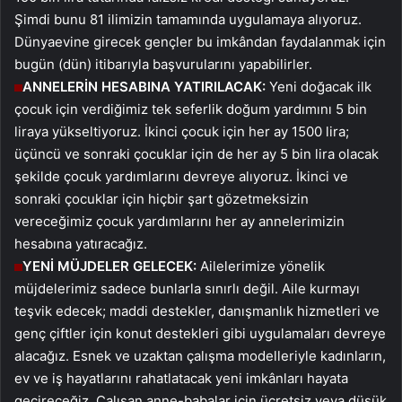
Şimdi bunu 81 ilimizin tamamında uygulamaya alıyoruz.
Dünyaevine girecek gençler bu imkândan faydalanmak için
bugün (dün) itibarıyla başvurularını yapabilirler.
ANNELERİN HESABINA YATIRILACAK:
Yeni doğacak ilk
çocuk için verdiğimiz tek seferlik doğum yardımını 5 bin
liraya yükseltiyoruz. İkinci çocuk için her ay 1500 lira;
üçüncü ve sonraki çocuklar için de her ay 5 bin lira olacak
şekilde çocuk yardımlarını devreye alıyoruz. İkinci ve
sonraki çocuklar için hiçbir şart gözetmeksizin
vereceğimiz çocuk yardımlarını her ay annelerimizin
hesabına yatıracağız.
YENİ MÜJDELER GELECEK:
Ailelerimize yönelik
müjdelerimiz sadece bunlarla sınırlı değil. Aile kurmayı
teşvik edecek; maddi destekler, danışmanlık hizmetleri ve
genç çiftler için konut destekleri gibi uygulamaları devreye
alacağız. Esnek ve uzaktan çalışma modelleriyle kadınların,
ev ve iş hayatlarını rahatlatacak yeni imkânları hayata
geçireceğiz. Çalışan anne-babalar için ücretsiz veya düşük