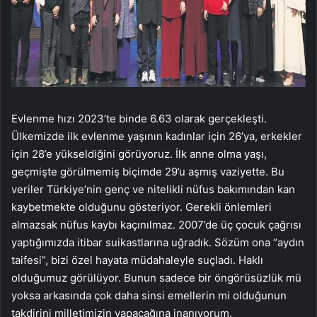
Evlenme hızı 2023’te binde 6.63 olarak gerçekleşti.
Ülkemizde ilk evlenme yaşının kadınlar için 26’ya, erkekler
için 28’e yükseldiğini görüyoruz. İlk anne olma yaşı,
geçmişte görülmemiş biçimde 29’u aşmış vaziyette. Bu
veriler Türkiye’nin genç ve nitelikli nüfus bakımından kan
kaybetmekte olduğunu gösteriyor. Gerekli önlemleri
almazsak nüfus kaybı kaçınılmaz. 2007’de üç çocuk çağrısı
yaptığımızda itibar suikastlarına uğradık. Sözüm ona “aydın
taifesi”, bizi özel hayata müdahaleyle suçladı. Haklı
olduğumuz görülüyor. Bunun sadece bir öngörüsüzlük mü
yoksa arkasında çok daha sinsi emellerin mi olduğunun
takdirini milletimizin yapacağına inanıyorum.