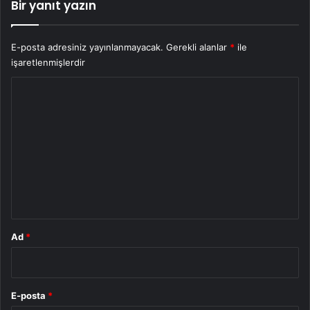
Bir yanıt yazın
E-posta adresiniz yayınlanmayacak.
Gerekli alanlar
*
ile
işaretlenmişlerdir
Y
o
r
u
m
*
Ad
*
E-posta
*