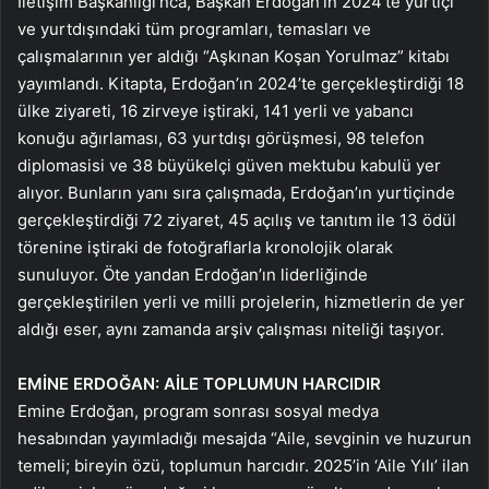
İletişim Başkanlığı’nca, Başkan Erdoğan’ın 2024’te yurtiçi
ve yurtdışındaki tüm programları, temasları ve
çalışmalarının yer aldığı “Aşkınan Koşan Yorulmaz” kitabı
yayımlandı. Kitapta, Erdoğan’ın 2024’te gerçekleştirdiği 18
ülke ziyareti, 16 zirveye iştiraki, 141 yerli ve yabancı
konuğu ağırlaması, 63 yurtdışı görüşmesi, 98 telefon
diplomasisi ve 38 büyükelçi güven mektubu kabulü yer
alıyor. Bunların yanı sıra çalışmada, Erdoğan’ın yurtiçinde
gerçekleştirdiği 72 ziyaret, 45 açılış ve tanıtım ile 13 ödül
törenine iştiraki de fotoğraflarla kronolojik olarak
sunuluyor. Öte yandan Erdoğan’ın liderliğinde
gerçekleştirilen yerli ve milli projelerin, hizmetlerin de yer
aldığı eser, aynı zamanda arşiv çalışması niteliği taşıyor.
EMİNE ERDOĞAN: AİLE TOPLUMUN HARCIDIR
Emine Erdoğan, program sonrası sosyal medya
hesabından yayımladığı mesajda “Aile, sevginin ve huzurun
temeli; bireyin özü, toplumun harcıdır. 2025’in ‘Aile Yılı’ ilan