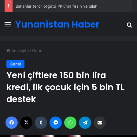
Bakanlar terör örgütü PKK’nın fesih ve silah bırakma kararını değerlendirdi
Yunanistan Haber
Menü
A
Anasayfa
/
Genel
Genel
Yeni çiftlere 150 bin lira
kredi, ilk çocuk için 5 bin TL
destek
Facebook
X
Tumblr
Messenger
WhatsApp
Telegram
Email'den paylaş