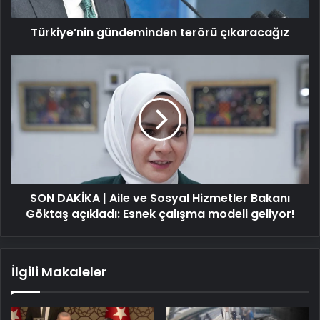
Türkiye’nin gündeminden terörü çıkaracağız
SON
DAKİKA
|
Aile
ve
Sosyal
Hizmetler
Bakanı
Göktaş
SON DAKİKA | Aile ve Sosyal Hizmetler Bakanı
açıkladı:
Esnek
Göktaş açıkladı: Esnek çalışma modeli geliyor!
çalışma
modeli
geliyor!
İlgili Makaleler