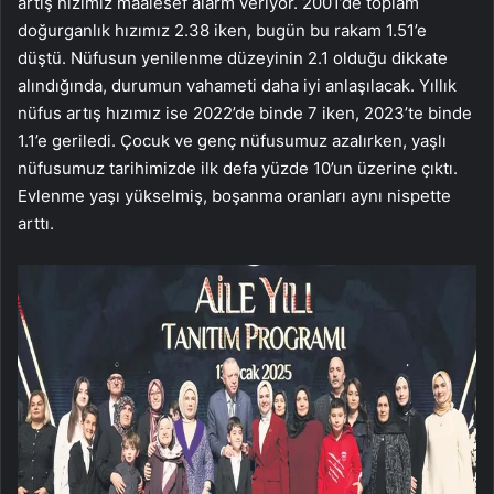
artış hızımız maalesef alarm veriyor. 2001’de toplam
doğurganlık hızımız 2.38 iken, bugün bu rakam 1.51’e
düştü. Nüfusun yenilenme düzeyinin 2.1 olduğu dikkate
alındığında, durumun vahameti daha iyi anlaşılacak. Yıllık
nüfus artış hızımız ise 2022’de binde 7 iken, 2023’te binde
1.1’e geriledi. Çocuk ve genç nüfusumuz azalırken, yaşlı
nüfusumuz tarihimizde ilk defa yüzde 10’un üzerine çıktı.
Evlenme yaşı yükselmiş, boşanma oranları aynı nispette
arttı.