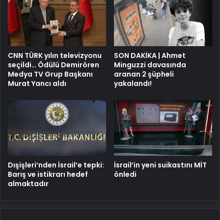
CNN TÜRK yılın televizyonu
SON DAKİKA | Ahmet
seçildi… Ödülü Demirören
Minguzzi davasında
Medya TV Grup Başkanı
aranan 2 şüpheli
Murat Yancı aldı
yakalandı!
Dışişleri’nden İsrail’e tepki:
İsrail’in yeni suikastını MİT
Barış ve istikrarı hedef
önledi
almaktadır