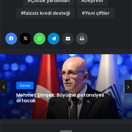
Çocuk yardımları
Deprem
faizsiz kredi desteği
Yeni çiftler
Facebook
X
WhatsApp
Telegram
Email'den paylaş
Yaz
Genel
Mehmet Şimşek: Büyüme potansiyeli
artacak