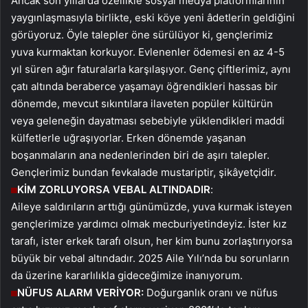
Ancak son yıllarda özellikle sosyal medya platformlarının
yaygınlaşmasıyla birlikte, eski köye yeni âdetlerin geldiğini
görüyoruz. Öyle talepler öne sürülüyor ki, gençlerimiz
yuva kurmaktan korkuyor. Evlenenler ödemesi en az 4-5
yıl süren ağır faturalarla karşılaşıyor. Genç çiftlerimiz, aynı
çatı altında beraberce yaşamayı öğrendikleri hassas bir
dönemde, mevcut sıkıntılara ilaveten popüler kültürün
veya geleneğin dayatması sebebiyle yüklendikleri maddi
külfetlerle uğraşıyorlar. Erken dönemde yaşanan
boşanmaların ana nedenlerinden biri de aşırı talepler.
Gençlerimiz bundan fevkalade mustariptir, şikâyetçidir.
KİM ZORLUYORSA VEBAL ALTINDADIR
:
Aileye saldırıların arttığı günümüzde, yuva kurmak isteyen
gençlerimize yardımcı olmak mecburiyetindeyiz. İster kız
tarafı, ister erkek tarafı olsun, her kim bunu zorlaştırıyorsa
büyük bir vebal altındadır. 2025 Aile Yılı’nda bu sorunların
da üzerine kararlılıkla gideceğimize inanıyorum.
NÜFUS ALARM VERİYOR:
Doğurganlık oranı ve nüfus