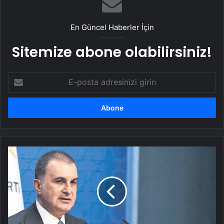
En Güncel Haberler İçin
Sitemize abone olabilirsiniz!
E-
posta
adresinizi
girin
Türkiye’nin
gündeminden
terörü
çıkaracağız