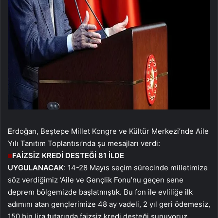
E
rdoğan, Beştepe Millet Kongre ve Kültür Merkezi’nde Aile
Yılı Tanıtım Toplantısı’nda şu mesajları verdi:
FAİZSİZ KREDİ DESTEĞİ 81 İLDE
UYGULANACAK
: 14-28 Mayıs seçim sürecinde milletimize
söz verdiğimiz ‘Aile ve Gençlik Fonu’nu geçen sene
deprem bölgemizde başlatmıştık. Bu fon ile evliliğe ilk
adımını atan gençlerimize 48 ay vadeli, 2 yıl geri ödemesiz,
150 bin lira tutarında faizsiz kredi desteği sunuyoruz.