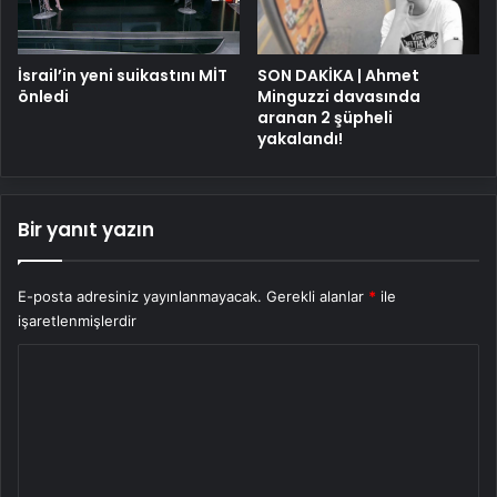
İsrail’in yeni suikastını MİT
SON DAKİKA | Ahmet
önledi
Minguzzi davasında
aranan 2 şüpheli
yakalandı!
Bir yanıt yazın
E-posta adresiniz yayınlanmayacak.
Gerekli alanlar
*
ile
işaretlenmişlerdir
Y
o
r
u
m