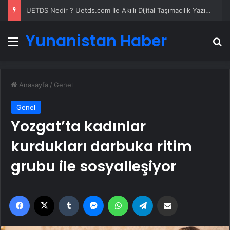
UETDS Nedir ? Uetds.com İle Akıllı Dijital Taşımacılık Yazılımı
Yunanistan Haber
Menü
A
Anasayfa
/
Genel
Genel
Yozgat’ta kadınlar
kurdukları darbuka ritim
grubu ile sosyalleşiyor
Facebook
X
Tumblr
Messenger
WhatsApp
Telegram
Email'den paylaş