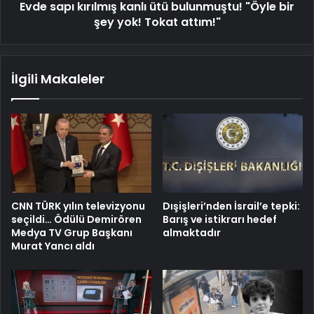
Evde sapı kırılmış kanlı ütü bulunmuştu! "Öyle bir
yok!
Tokat
şey yok! Tokat attım!"
attım!"
İlgili Makaleler
CNN TÜRK yılın televizyonu
Dışişleri’nden İsrail’e tepki:
seçildi… Ödülü Demirören
Barış ve istikrarı hedef
Medya TV Grup Başkanı
almaktadır
Murat Yancı aldı