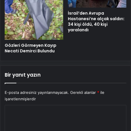
İsrail’den Avrupa
Hastanesi’ne alçak saldırı:
34 kişi öldü, 40 kişi
yaralandı
Gözleri Görmeyen Kayıp
Necati Demirci Bulundu
Bir yanıt yazın
E-posta adresiniz yayınlanmayacak.
Gerekli alanlar
*
ile
işaretlenmişlerdir
Y
o
r