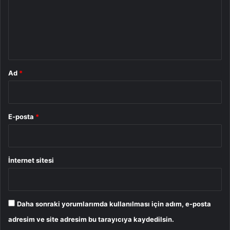
u
m
*
Ad
*
E-posta
*
İnternet sitesi
Daha sonraki yorumlarımda kullanılması için adım, e-posta
adresim ve site adresim bu tarayıcıya kaydedilsin.