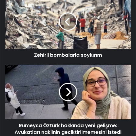
bombalarla
soykırım
Zehirli bombalarla soykırım
Rümeysa
Öztürk
hakkında
yeni
gelişme:
Avukatları naklinin
geciktirilmemesini
istedi
Rümeysa Öztürk hakkında yeni gelişme:
Avukatları naklinin geciktirilmemesini istedi