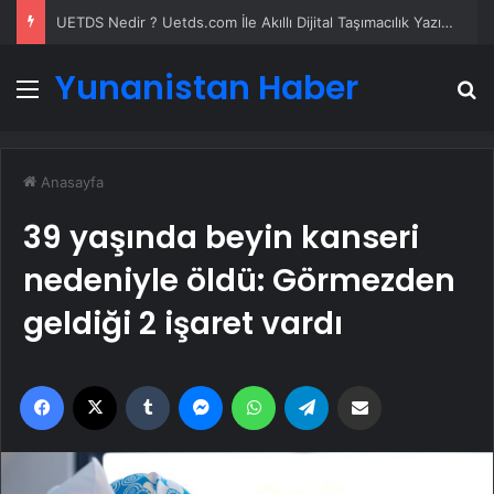
UETDS Nedir ? Uetds.com İle Akıllı Dijital Taşımacılık Yazılımı
Yunanistan Haber
Menü
A
Anasayfa
39 yaşında beyin kanseri
nedeniyle öldü: Görmezden
geldiği 2 işaret vardı
Facebook
X
Tumblr
Messenger
WhatsApp
Telegram
Email'den paylaş