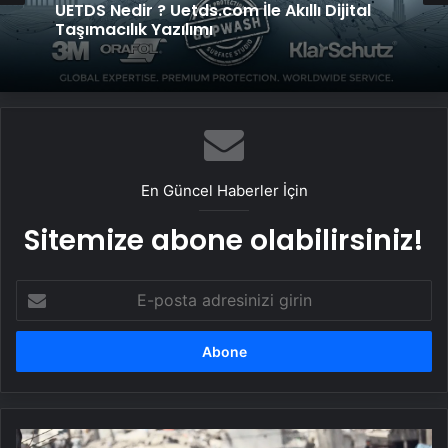
Datahost İle Güvenilir Sunucu Hizmetleri
En Güncel Haberler İçin
Sitemize abone olabilirsiniz!
E-
posta
adresinizi
girin
Zehirli