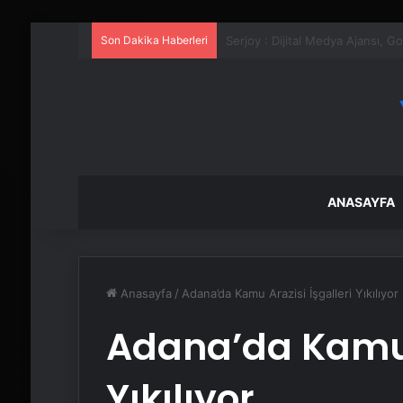
Son Dakika Haberleri
UETDS Nedir ? Uetds.com İle Akıll
ANASAYFA
Anasayfa
/
Adana’da Kamu Arazisi İşgalleri Yıkılıyor
Adana’da Kamu A
Yıkılıyor