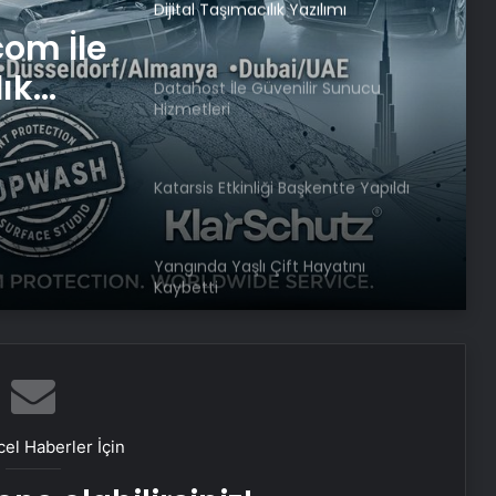
Dijital Taşımacılık Yazılımı
com İle
lık
Datahost İle Güvenilir Sunucu
Hizmetleri
Katarsis Etkinliği Başkentte Yapıldı
Yangında Yaşlı Çift Hayatını
Kaybetti
Ayvalık’ta Zincirleme Kaza: 4 Yaralı
Köyceğiz’de Sazlık Alanda Yangın
el Haberler İçin
Çıktı