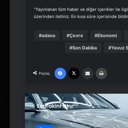
“Yayınlanan tüm haber ve diğer içerikler ile ilgil
üzerinden iletiniz. En kısa süre içerisinde bildi
adana
Çevre
Ekonomi
Son Dakika
Yavuz 
Facebook
X
Email'den paylaş
Yaz
Paylaş
Sonrakini Oku