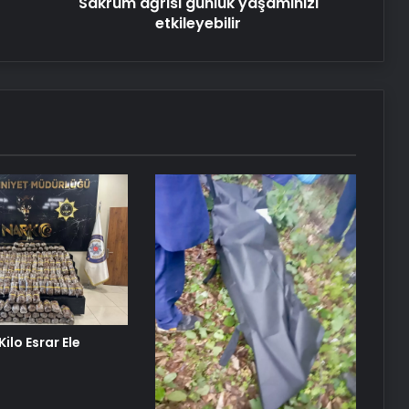
Sakrum ağrısı günlük yaşamınızı
etkileyebilir
Datahost İle Güvenilir Sunucu
Hizmetleri
Katarsis Etkinliği Başkentte Yapıldı
Yangında Yaşlı Çift Hayatını
Kaybetti
ilo Esrar Ele