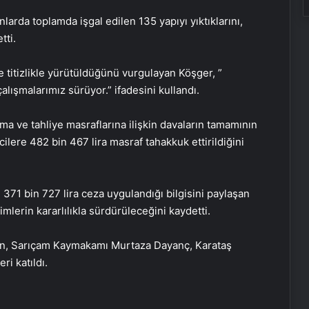
larda toplamda işgal edilen 135 yapıyı yıktıklarını,
tti.
e titizlikle yürütüldüğünü vurgulayan Köşger, ”
alışmalarımız sürüyor.” ifadesini kullandı.
ma ve tahliye masraflarına ilişkin davaların tamamının
ilere 482 bin 467 lira masraf tahakkuk ettirildiğini
371 bin 727 lira ceza uygulandığı bilgisini paylaşan
mlerin kararlılıkla sürdürüleceğini kaydetti.
n, Sarıçam Kaymakamı Murtaza Dayanç, Karataş
Ayvalık’ta Zincirleme Kaza: 4 Yaralı
ri katıldı.
Köyceğiz’de Sazlık Alanda Yangın