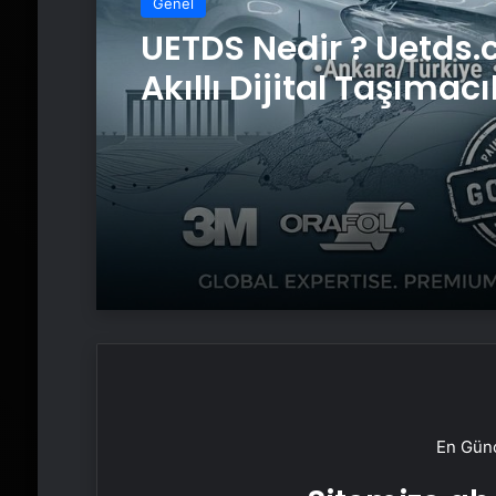
Genel
UETDS Nedir ? Uetds.
Akıllı Dijital Taşımacı
Yazılımı
En Günc