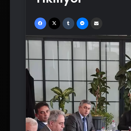
Facebook
X
Tumblr
Messenger
Email'den paylaş