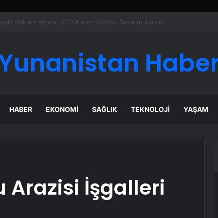
ı Dijital Taşımacılık Yazılımı
Yunanistan Habe
HABER
EKONOMI
SAĞLIK
TEKNOLOJI
YAŞAM
razisi İşgalleri