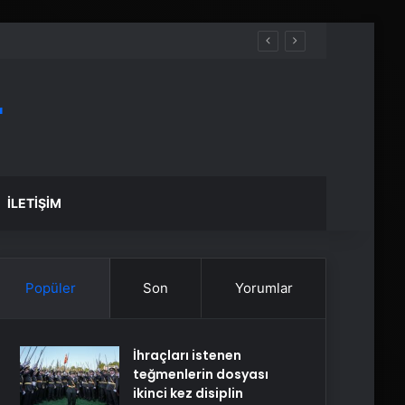
r
İLETIŞIM
Popüler
Son
Yorumlar
İhraçları istenen
teğmenlerin dosyası
ikinci kez disiplin