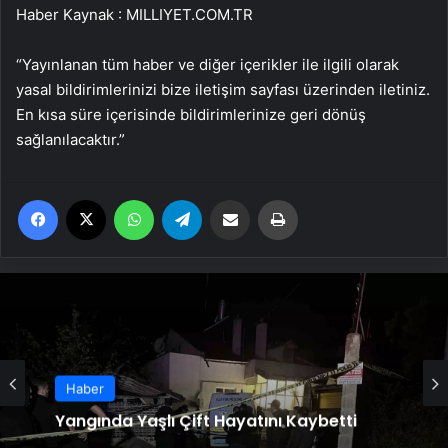
Haber Kaynak : MILLIYET.COM.TR
“Yayınlanan tüm haber ve diğer içerikler ile ilgili olarak
yasal bildirimlerinizi bize iletişim sayfası üzerinden iletiniz.
En kısa süre içerisinde bildirimlerinize geri dönüş
sağlanılacaktır.”
Facebook
X
WhatsApp
Telegram
Email'den paylaş
Yaz
Haber
Ayvalık’ta Zincirleme Kaza: 4 Yaralı
Haber