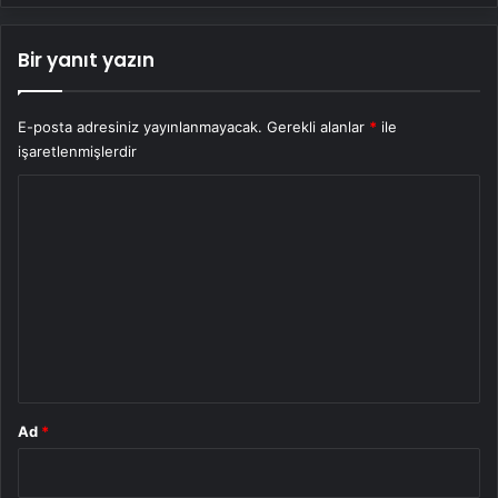
Bir yanıt yazın
E-posta adresiniz yayınlanmayacak.
Gerekli alanlar
*
ile
işaretlenmişlerdir
Y
o
r
u
m
*
Ad
*