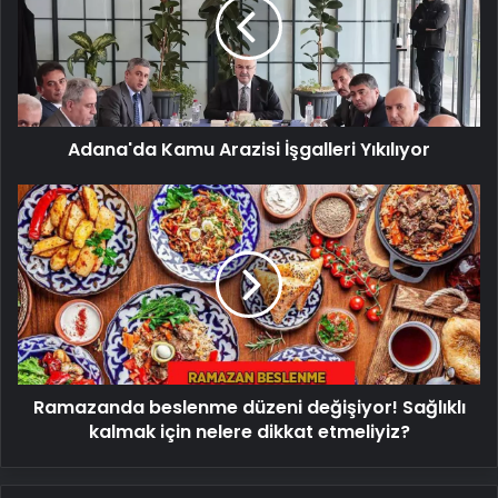
İşgalleri
Yıkılıyor
Adana'da Kamu Arazisi İşgalleri Yıkılıyor
Ramazanda
beslenme
düzeni
değişiyor!
Sağlıklı
kalmak
için
nelere
dikkat
Ramazanda beslenme düzeni değişiyor! Sağlıklı
etmeliyiz?
kalmak için nelere dikkat etmeliyiz?