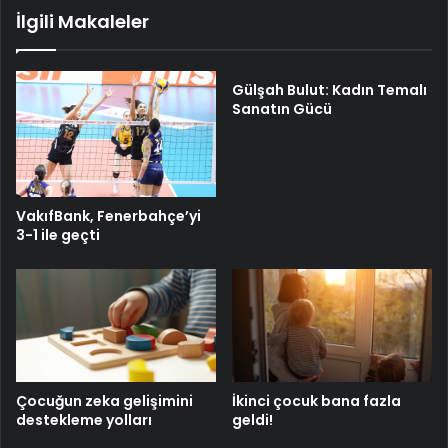
İlgili Makaleler
Gülşah Bulut: Kadın Temalı
Sanatın Gücü
VakıfBank, Fenerbahçe’yi
3-1 ile geçti
Çocuğun zeka gelişimini
İkinci çocuk bana fazla
destekleme yolları
geldi!