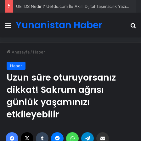
UETDS Nedir ? Uetds.com İle Akıllı Dijital Taşımacılık Yazılımı
Yunanistan Haber
Menü
A
Anasayfa
/
Haber
Haber
Uzun süre oturuyorsanız
dikkat! Sakrum ağrısı
günlük yaşamınızı
etkileyebilir
Facebook
X
Tumblr
Messenger
WhatsApp
Telegram
Email'den paylaş