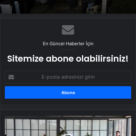
Yangında Yaşlı Çift Hayatını Kaybetti
En Güncel Haberler İçin
Sitemize abone olabilirsiniz!
E-
posta
adresinizi
girin
Adana'da
Kamu
Arazisi