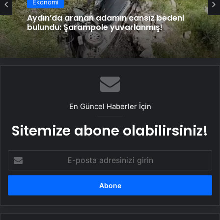
Ekonomi
Aydın’da aranan adamın cansız bedeni
bulundu: Şarampole yuvarlanmış!
En Güncel Haberler İçin
Sitemize abone olabilirsiniz!
E-
posta
adresinizi
girin