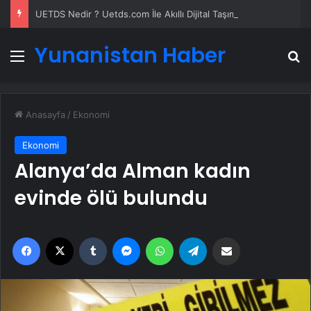
UETDS Nedir ? Uetds.com İle Akıllı Dijital Taşımacılık Yazılımı
Yunanistan Haber
Menü
A
Anasayfa
/
Ekonomi
Ekonomi
Alanya’da Alman kadın
evinde ölü bulundu
Facebook
X
Tumblr
Messenger
WhatsApp
Telegram
Email'den paylaş