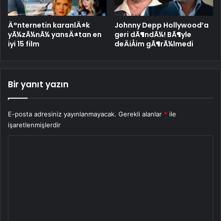
Ä°nternetin karanlÄ±k
Johnny Depp Hollywood’a
yÃ¼zÃ¼nÃ¼ yansÄ±tan en
geri dÃ¶ndÃ¼! BÃ¶yle
iyi 15 film
deÄiÅim gÃ¶rÃ¼lmedi
Bir yanıt yazın
E-posta adresiniz yayınlanmayacak.
Gerekli alanlar
*
ile
işaretlenmişlerdir
Y
o
r
u
m
*