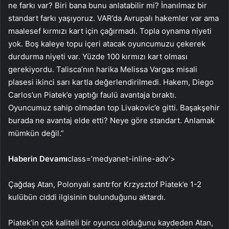
ne farkı var? Biri bana bunu anlatabilir mi? İnanılmaz bir
standart farkı yaşıyoruz. VAR’da Avrupalı hakemler var ama
maalesef kırmızı kart için çağırmadı. Topla oynama niyeti
yok. Boş kaleye topu içeri atacak oyuncumuzu çekerek
durdurma niyeti var. Yüzde 100 kırmızı kart olması
gerekiyordu. Talisca’nın harika Melissa Vargas misali
plasesi ikinci sarı kartla değerlendirilmedi. Hakem, Diego
Carlos’un Piatek’e yaptığı faulü avantaja bıraktı.
Oyuncumuz sahip olmadan top Livakovic’e gitti. Başakşehir
burada ne avantaj elde etti? Neye göre standart. Anlamak
mümkün değil.”
Haberin Devamı
class=’medyanet-inline-adv’>
Çağdaş Atan, Polonyalı santrfor Krzysztof Piatek’e 1-2
kulübün ciddi ilgisinin bulunduğunu aktardı.
Piatek’in çok kaliteli bir oyuncu olduğunu kaydeden Atan,