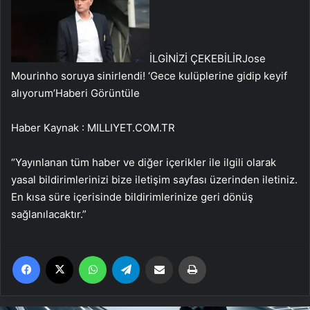
İLGİNİZİ ÇEKEBİLİR
Jose
Mourinho soruya sinirlendi! ‘Gece kulüplerine gidip keyif
alıyorum’
Haberi Görüntüle
Haber Kaynak : MILLIYET.COM.TR
“Yayınlanan tüm haber ve diğer içerikler ile ilgili olarak
yasal bildirimlerinizi bize iletişim sayfası üzerinden iletiniz.
En kısa süre içerisinde bildirimlerinize geri dönüş
sağlanılacaktır.”
Facebook
X
WhatsApp
Telegram
Email'den paylaş
Yaz