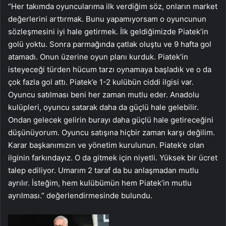
“Her takımda oyuncularıma ilk verdiğim söz, onların market
değerlerini arttırmak. Bunu yapamıyorsam o oyuncunun
sözleşmesini iyi hale getirmek. İlk geldiğimizde Piatek’in
golü yoktu. Sonra parmağında çatlak oluştu ve 9 hafta gol
atamadı. Onun üzerine oyun planı kurduk. Piatek’in
isteyeceği türden hücum tarzı oynamaya başladık ve o da
çok fazla gol attı. Piatek’e 1-2 kulübün ciddi ilgisi var.
Oyuncu satılması beni her zaman mutlu eder. Anadolu
kulüpleri, oyuncu satarak daha da güçlü hale gelebilir.
Ondan gelecek gelirin burayı daha güçlü hale getireceğini
düşünüyorum. Oyuncu satışına hiçbir zaman karşı değilim.
Karar başkanımızın ve yönetim kurulunun. Piatek’e olan
ilginin farkındayız. O da gitmek için niyetli. Yüksek bir ücret
talep ediliyor. Umarım 2 taraf da bu anlaşmadan mutlu
ayrılır. İsteğim, hem kulübümün hem Piatek’in mutlu
ayrılması.” değerlendirmesinde bulundu.