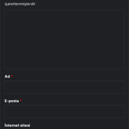
işaretlenmişlerdir
Y
o
r
u
m
*
Ad
*
E-posta
*
İnternet sitesi