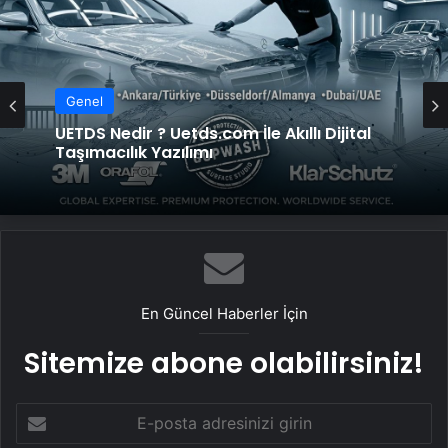
Genel
Genel
Datahost İle Güvenilir Sunucu Hizmetleri
UETDS Nedir ? Uetds.com İle Akıllı Dijital
Taşımacılık Yazılımı
En Güncel Haberler İçin
Sitemize abone olabilirsiniz!
E-
posta