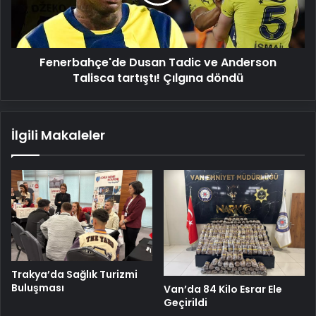
Talisca
tartıştı!
Çılgına
döndü
Fenerbahçe'de Dusan Tadic ve Anderson
Talisca tartıştı! Çılgına döndü
İlgili Makaleler
Trakya’da Sağlık Turizmi
Buluşması
Van’da 84 Kilo Esrar Ele
Geçirildi