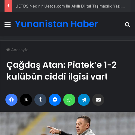
UETDS Nedir ? Uetds.com İle Akıllı Dijital Taşımacılık Yazılımı
Yunanistan Haber
Menü
A
Anasayfa
Çağdaş Atan: Piatek’e 1-2
kulübün ciddi ilgisi var!
Facebook
X
Tumblr
Messenger
WhatsApp
Telegram
Email'den paylaş