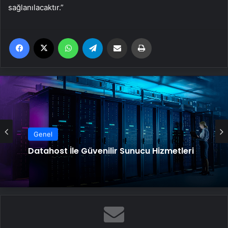
sağlanılacaktır.”
Facebook
X
WhatsApp
Telegram
Email'den paylaş
Yaz
Genel
Datahost İle Güvenilir Sunucu Hizmetleri