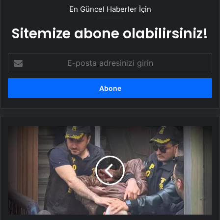
En Güncel Haberler İçin
Sitemize abone olabilirsiniz!
E-
posta
adresinizi
girin
'İmamoğlu'na
suikast'
ihbarı
yaptığı
iddia
edilmişti:
EGM'den
'Tengioğlu'
açıklaması