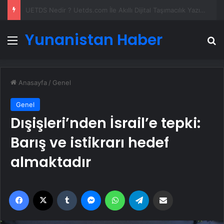
Datahost İle Güvenilir Sunucu Hizmetleri
Yunanistan Haber
Menü
A
Anasayfa
/
Genel
Genel
Dışişleri’nden İsrail’e tepki:
Barış ve istikrarı hedef
almaktadır
Facebook
X
Tumblr
Messenger
WhatsApp
Telegram
Email'den paylaş