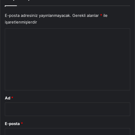
E-posta adresiniz yayınlanmayacak.
Gerekli alanlar
*
ile
işaretlenmişlerdir
Y
o
r
u
m
*
Ad
*
E-posta
*