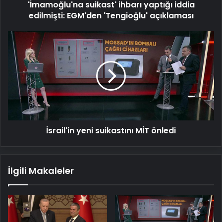
'İmamoğlu'na suikast' ihbarı yaptığı iddia
edilmişti: EGM'den 'Tengioğlu' açıklaması
İsrail'in
yeni
suikastını
MİT
önledi
İsrail'in yeni suikastını MİT önledi
İlgili Makaleler