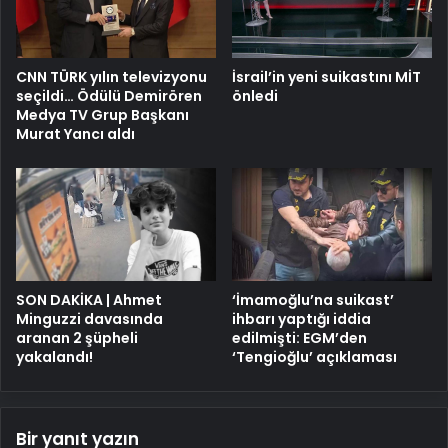
CNN TÜRK yılın televizyonu
İsrail’in yeni suikastını MİT
seçildi… Ödülü Demirören
önledi
Medya TV Grup Başkanı
Murat Yancı aldı
SON DAKİKA | Ahmet
‘İmamoğlu’na suikast’
Minguzzi davasında
ihbarı yaptığı iddia
aranan 2 şüpheli
edilmişti: EGM’den
yakalandı!
‘Tengioğlu’ açıklaması
Bir yanıt yazın