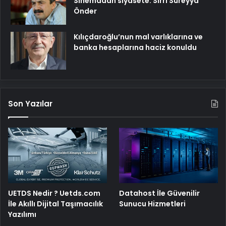
Sinemadan siyasete: Sırrı Süreyya
Önder
Kılıçdaroğlu’nun mal varlıklarına ve
banka hesaplarına haciz konuldu
Son Yazılar
UETDS Nedir ? Uetds.com
Datahost İle Güvenilir
İle Akıllı Dijital Taşımacılık
Sunucu Hizmetleri
Yazılımı