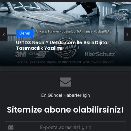
Genel
Genel
Datahost İle Güvenilir Sunucu Hizmetleri
UETDS Nedir ? Uetds.com İle Akıllı Dijital
Taşımacılık Yazılımı
En Güncel Haberler İçin
Sitemize abone olabilirsiniz!
E-
posta