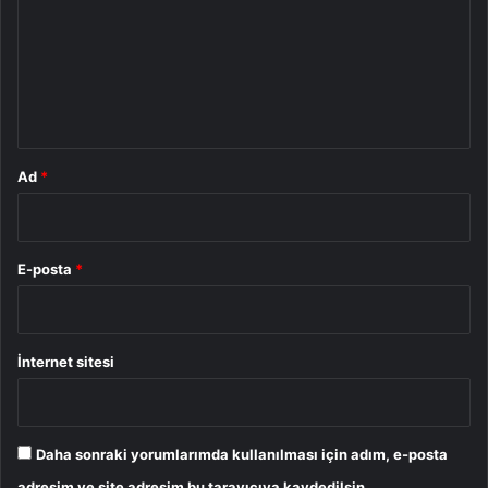
r
u
m
*
Ad
*
E-posta
*
İnternet sitesi
Daha sonraki yorumlarımda kullanılması için adım, e-posta
adresim ve site adresim bu tarayıcıya kaydedilsin.