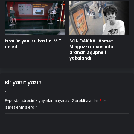
İsrail’in yeni suikastını MİT
SON DAKİKA | Ahmet
önledi
Minguzzi davasında
aranan 2 şüpheli
yakalandı!
Bir yanıt yazın
E-posta adresiniz yayınlanmayacak.
Gerekli alanlar
*
ile
işaretlenmişlerdir
Y
o