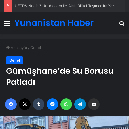
UETDS Nedir ? Uetds.com İle Akıllı Dijital Taşımacılık Yazılımı
Yunanistan Haber
Menü
A
Anasayfa
/
Genel
Genel
Gümüşhane’de Su Borusu
Patladı
Facebook
X
Tumblr
Messenger
WhatsApp
Telegram
Email'den paylaş