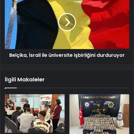
İsrail
ile
üniversite
işbirliğini
durduruyor
Belçika, İsrail ile üniversite işbirliğini durduruyor
İlgili Makaleler