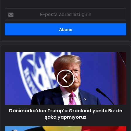
E-
posta
adresinizi
girin
Danimarka'dan
Trump'a
Grönland
yanıtı:
Biz
de
şaka
yapmıyoruz
Danimarka'dan Trump'a Grönland yanıtı: Biz de
şaka yapmıyoruz
Belçika,