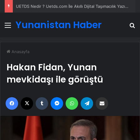
UETDS Nedir ? Uetds.com İle Akıllı Dijital Taşımacılık Yazılımı
Yunanistan Haber
Menü
A
Anasayfa
Hakan Fidan, Yunan
mevkidaşı ile görüştü
Facebook
X
Tumblr
Messenger
WhatsApp
Telegram
Email'den paylaş