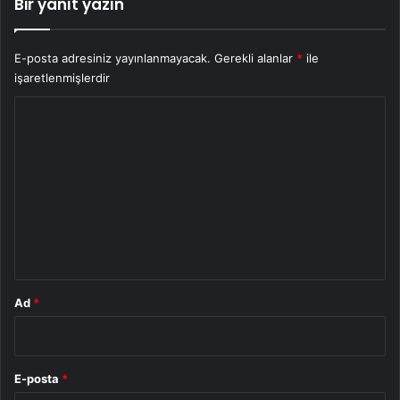
Bir yanıt yazın
E-posta adresiniz yayınlanmayacak.
Gerekli alanlar
*
ile
işaretlenmişlerdir
Y
o
r
u
m
*
Ad
*
E-posta
*