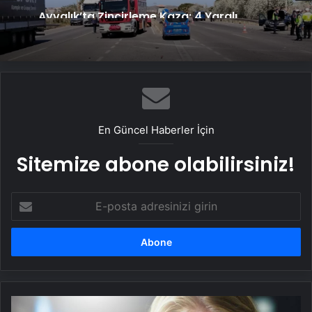
Ayvalık’ta Zincirleme Kaza: 4 Yaralı
En Güncel Haberler İçin
Sitemize abone olabilirsiniz!
E-
posta
adresinizi
girin
Alerjik