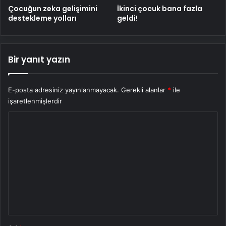
Çocuğun zeka gelişimini
İkinci çocuk bana fazla
destekleme yolları
geldi!
Bir yanıt yazın
E-posta adresiniz yayınlanmayacak.
Gerekli alanlar
*
ile
işaretlenmişlerdir
Y
o
r
u
m
*