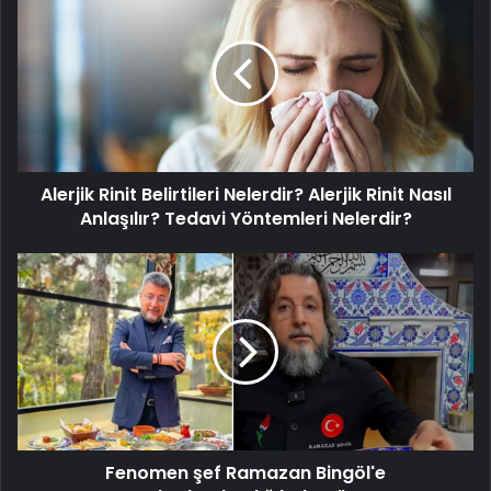
Rinit
Belirtileri
Nelerdir?
Alerjik
Rinit
Nasıl
Anlaşılır?
Tedavi
Alerjik Rinit Belirtileri Nelerdir? Alerjik Rinit Nasıl
Yöntemleri
Nelerdir?
Anlaşılır? Tedavi Yöntemleri Nelerdir?
Fenomen
şef
Ramazan
Bingöl'e
Cumhurbaşkanlığı'nda
görev
Fenomen şef Ramazan Bingöl'e