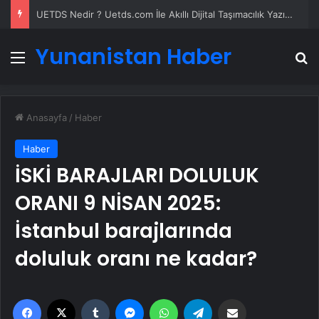
UETDS Nedir ? Uetds.com İle Akıllı Dijital Taşımacılık Yazılımı
Yunanistan Haber
Menü
A
Anasayfa
/
Haber
Haber
İSKİ BARAJLARI DOLULUK
ORANI 9 NİSAN 2025:
İstanbul barajlarında
doluluk oranı ne kadar?
Facebook
X
Tumblr
Messenger
WhatsApp
Telegram
Email'den paylaş