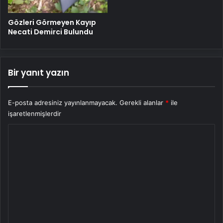
Gözleri Görmeyen Kayıp
Necati Demirci Bulundu
Bir yanıt yazın
E-posta adresiniz yayınlanmayacak.
Gerekli alanlar
*
ile
işaretlenmişlerdir
Y
o
r
u
m
*