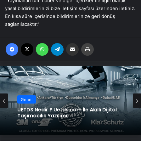
“Yayınlanan tüm haber ve diğer içerikler ile ilgili olarak
yasal bildirimlerinizi bize iletişim sayfası üzerinden iletiniz.
En kısa süre içerisinde bildirimlerinize geri dönüş
sağlanılacaktır.”
Facebook
X
WhatsApp
Telegram
Email'den paylaş
Yaz
Genel
Genel
UETDS Nedir ? Uetds.com İle Akıllı Dijital
Datahost İle Güvenilir Sunucu Hizmetleri
Taşımacılık Yazılımı