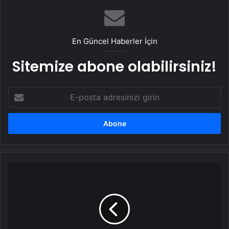
En Güncel Haberler İçin
Sitemize abone olabilirsiniz!
E-
posta
adresinizi
girin
Gürkan
Aksoy:
Mayısları
görebilecek
bir
takım