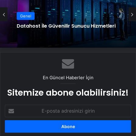
Genel
Datahost İle Güvenilir Sunucu Hizmetleri
En Güncel Haberler İçin
Sitemize abone olabilirsiniz!
E-
posta
adresinizi
girin