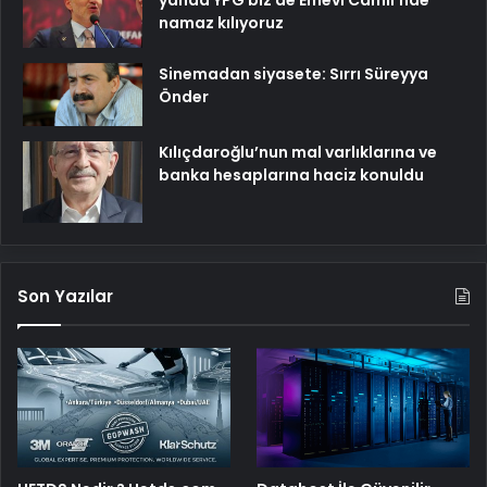
yanda YPG biz de Emevi Camii’nde
namaz kılıyoruz
Sinemadan siyasete: Sırrı Süreyya
Önder
Kılıçdaroğlu’nun mal varlıklarına ve
banka hesaplarına haciz konuldu
Son Yazılar