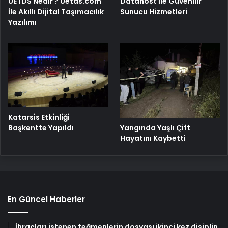
UETDS Nedir ? Uetds.com
Datahost İle Güvenilir
İle Akıllı Dijital Taşımacılık
Sunucu Hizmetleri
Yazılımı
Katarsis Etkinliği
Başkentte Yapıldı
Yangında Yaşlı Çift
Hayatını Kaybetti
En Güncel Haberler
İhraçları istenen teğmenlerin dosyası ikinci kez disiplin