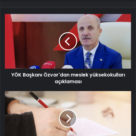
YÖK
Başkanı
Özvar'dan
meslek
yüksekokulları
açıklaması
YÖK Başkanı Özvar'dan meslek yüksekokulları
açıklaması
YÖK
Başkanı
duyurdu:
Açık
öğretim
fakülteleri
değişiyor!