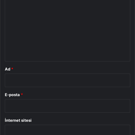
Y
o
r
u
m
*
Ad
*
E-posta
*
İnternet sitesi