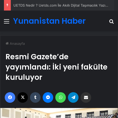
Datahost İle Güvenilir Sunucu Hizmetleri
Yunanistan Haber
Menü
A
Anasayfa
Resmi Gazete’de
yayımlandı: İki yeni fakülte
kuruluyor
Facebook
X
Tumblr
Messenger
WhatsApp
Telegram
Email'den paylaş