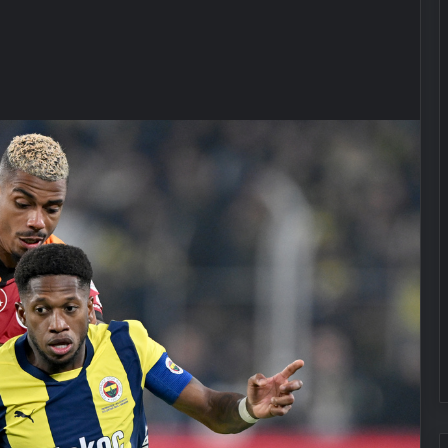
Ayvalık’ta Zincirleme Kaza: 4 Yaralı
Köyceğiz’de Sazlık Alanda Yangın