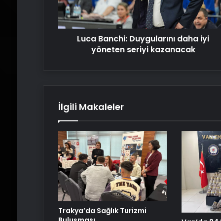
seriyi
kazanacak
Luca Banchi: Duygularını daha iyi
yöneten seriyi kazanacak
İlgili Makaleler
Trakya’da Sağlık Turizmi
Buluşması