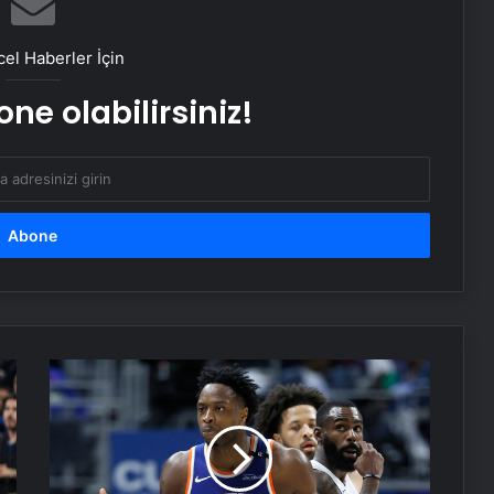
Hatay’da Motosiklet Kazası: 16
el Haberler İçin
Yaşındaki Sürücü Hayatını Kaybetti
ne olabilirsiniz!
Samsun’da İlk Kornea Nakli Başarıyla
Gerçekleşti
Nevşehir’de Kadın Balkonundan
Düştü
Serjoy : Dijital Medya Ajansı, Google
New
Reklam Ajansı, SEO Ajansı ve Web
Tasarım Ajansı
York
Knicks,
konferans
UETDS Nedir ? Uetds.com İle Akıllı
yarı
Dijital Taşımacılık Yazılımı
finaline