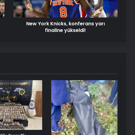
yükseldi!
Datahost İle Güvenilir Sunucu
Hizmetleri
New York Knicks, konferans yarı
finaline yükseldi!
Katarsis Etkinliği Başkentte Yapıldı
Yangında Yaşlı Çift Hayatını
Kaybetti