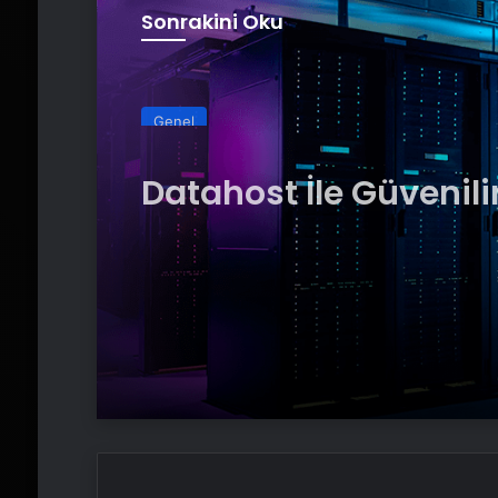
Sonrakini Oku
Genel
Datahost İle Güvenili
Sunucu Hizmetleri