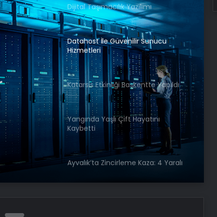
Dijital Taşımacılık Yazılımı
Datahost İle Güvenilir Sunucu
Hizmetleri
r
Katarsis Etkinliği Başkentte Yapıldı
Yangında Yaşlı Çift Hayatını
Kaybetti
Ayvalık’ta Zincirleme Kaza: 4 Yaralı
Köyceğiz’de Sazlık Alanda Yangın
Çıktı