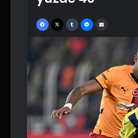
Facebook
X
Tumblr
Messenger
Email'den paylaş