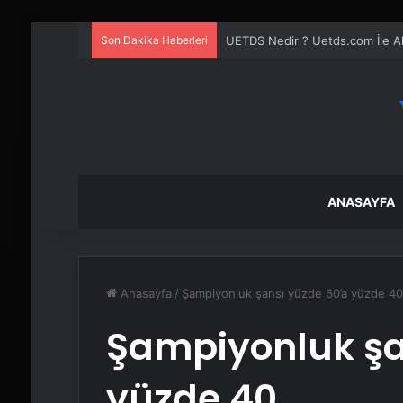
Son Dakika Haberleri
UETDS Nedir ? Uetds.com İle Akıll
ANASAYFA
Anasayfa
/
Şampiyonluk şansı yüzde 60’a yüzde 40
Şampiyonluk şa
yüzde 40