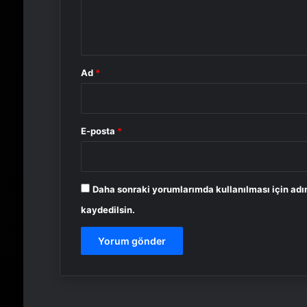
m
*
Ad
*
E-posta
*
Daha sonraki yorumlarımda kullanılması için adı
kaydedilsin.