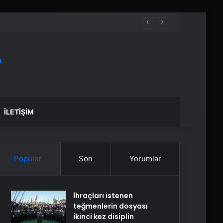
r
İLETIŞIM
Popüler
Son
Yorumlar
İhraçları istenen
teğmenlerin dosyası
ikinci kez disiplin