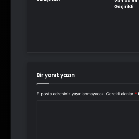
Van’da 84 K
Geçirildi
Bir yanıt yazın
E-posta adresiniz yayınlanmayacak.
Gerekli alanlar
*
i
Y
o
r
u