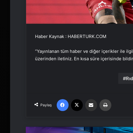
Haber Kaynak : HABERTURK.COM
“Yayınlanan tüm haber ve diğer içerikler ile ilgil
üzerinden iletiniz. En kısa süre içerisinde bildi
Rı
Facebook
X
Email'den paylaş
Yaz
Paylaş