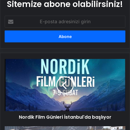
Sitemize abone olabilirsiniz!
E-
posta
adresinizi
girin
Nordik
Film
Günleri
İstanbul'da
başlıyor
Nordik Film Günleri İstanbul'da başlıyor
Japonya'da