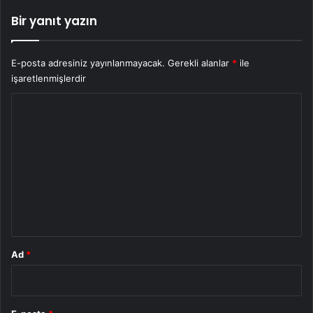
Bir yanıt yazın
E-posta adresiniz yayınlanmayacak.
Gerekli alanlar
*
ile
işaretlenmişlerdir
Y
o
r
u
m
*
Ad
*