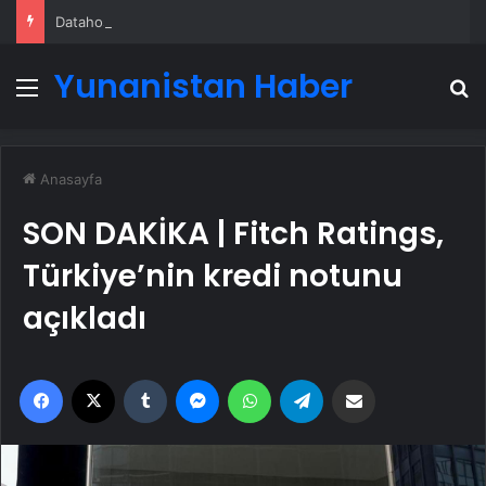
Datahost İle Güvenilir Sunucu Hizmetleri
Yunanistan Haber
Menü
A
Anasayfa
SON DAKİKA | Fitch Ratings,
Türkiye’nin kredi notunu
açıkladı
Facebook
X
Tumblr
Messenger
WhatsApp
Telegram
Email'den paylaş