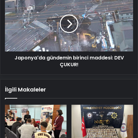
gündemin
birinci
maddesi:
DEV
ÇUKUR!
Japonya'da gündemin birinci maddesi: DEV
ÇUKUR!
İlgili Makaleler