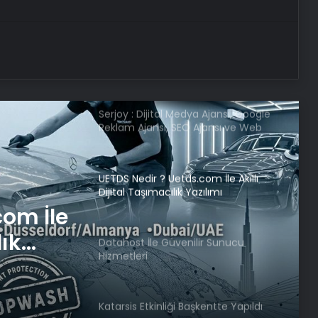
Nevşehir’de Kadın Balkonundan
Düştü
Serjoy : Dijital Medya Ajansı, Google
Reklam Ajansı, SEO Ajansı ve Web
Tasarım Ajansı
UETDS Nedir ? Uetds.com İle Akıllı
Dijital Taşımacılık Yazılımı
com İle
lık
Datahost İle Güvenilir Sunucu
Hizmetleri
Katarsis Etkinliği Başkentte Yapıldı