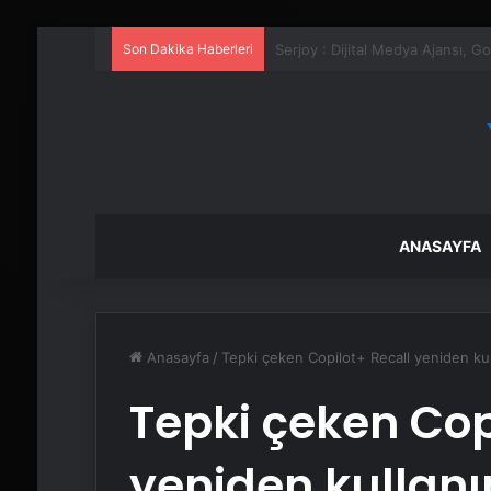
Son Dakika Haberleri
UETDS Nedir ? Uetds.com İle Akıll
ANASAYFA
Anasayfa
/
Tepki çeken Copilot+ Recall yeniden ku
Tepki çeken Cop
yeniden kullan