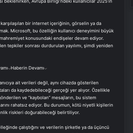
beklenirken, Avrupa Birliği’ndeki kullanıcılar 2025’in
arşılaşılan bir internet içeriğinin, görselin ya da
ak. Microsoft, bu özelliğin kullanıcı deneyimini büyük
le mahremiyet konusundaki endişeler devam ediyor.
en tepkiler sonrası durdurulan yayılımı, şimdi yeniden
vamı
Haberin Devamı
nıcıya ait verileri değil, aynı cihazda gösterilen
taları da kaydedebileceği gerçeği yer alıyor. Özellikle
gönderilen ve “kaybolan” mesajların, bu sistem
arını rahatsız ediyor. Bu durumun, kötü niyetli kişilerin
ik riskleri doğurabileceği belirtiliyor.
lleğinde çalıştığını ve verilerin şirketle ya da üçüncü