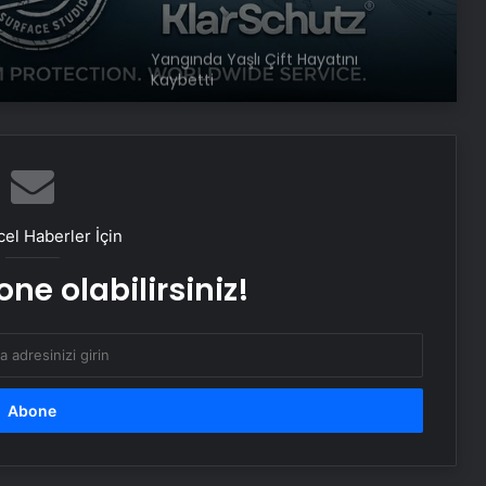
Yangında Yaşlı Çift Hayatını
Kaybetti
Ayvalık’ta Zincirleme Kaza: 4 Yaralı
Köyceğiz’de Sazlık Alanda Yangın
el Haberler İçin
Çıktı
ne olabilirsiniz!
Hatay’da Motosiklet Kazası: 16
Yaşındaki Sürücü Hayatını Kaybetti
Samsun’da İlk Kornea Nakli Başarıyla
Gerçekleşti