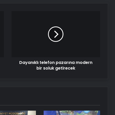
Nevşehir’de Kadın Balkonundan
Dayanıklı
Düştü
telefon
pazarına
modern
Serjoy : Dijital Medya Ajansı, Google
bir
Reklam Ajansı, SEO Ajansı ve Web
soluk
Tasarım Ajansı
getirecek
UETDS Nedir ? Uetds.com İle Akıllı
Dijital Taşımacılık Yazılımı
Dayanıklı telefon pazarına modern
bir soluk getirecek
Datahost İle Güvenilir Sunucu
Hizmetleri
Katarsis Etkinliği Başkentte Yapıldı