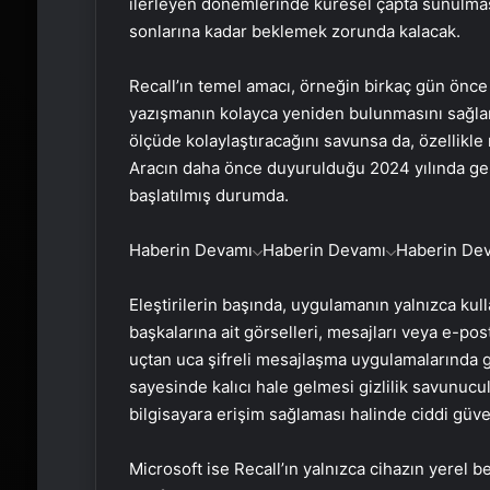
ilerleyen dönemlerinde küresel çapta sunulması 
sonlarına kadar beklemek zorunda kalacak.
Recall’ın temel amacı, örneğin birkaç gün önce k
yazışmanın kolayca yeniden bulunmasını sağlam
ölçüde kolaylaştıracağını savunsa da, özellik
Aracın daha önce duyurulduğu 2024 yılında gel
başlatılmış durumda.
Haberin Devamı
Haberin Devamı
Haberin De
Eleştirilerin başında, uygulamanın yalnızca kulla
başkalarına ait görselleri, mesajları veya e-pos
uçtan uca şifreli mesajlaşma uygulamalarında 
sayesinde kalıcı hale gelmesi gizlilik savunucul
bilgisayara erişim sağlaması halinde ciddi güvenl
Microsoft ise Recall’ın yalnızca cihazın yerel be