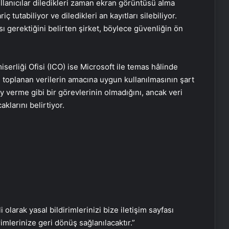
ullanıcılar diledikleri zaman ekran görüntüsü alma
iç tutabiliyor ve diledikleri an kayıtları silebiliyor.
sı gerektiğini belirten şirket, böylece güvenliğin ön
serliği Ofisi (ICO) ise Microsoft ile temas hâlinde
 ve toplanan verilerin amacına uygun kullanılmasının şart
Ayvalık’ta Zincirleme Kaza: 4 Yaralı
 verme gibi bir görevlerinin olmadığını, ancak veri
klarını belirtiyor.
Köyceğiz’de Sazlık Alanda Yangın
Çıktı
Hatay’da Motosiklet Kazası: 16
Yaşındaki Sürücü Hayatını Kaybetti
i olarak yasal bildirimlerinizi bize iletişim sayfası
Samsun’da İlk Kornea Nakli Başarıyla
rimlerinize geri dönüş sağlanılacaktır.”
Gerçekleşti