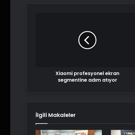
Xiaomi
profesyonel
ekran
segmentine
adım
atıyor
Xiaomi profesyonel ekran
segmentine adım atıyor
İlgili Makaleler