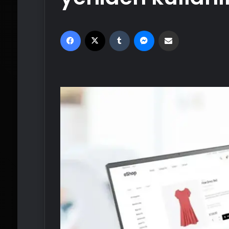
Facebook
X
Tumblr
Messenger
Email'den paylaş