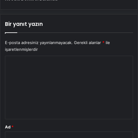
Bir yanıt yazın
E-posta adresiniz yayınlanmayacak.
Gerekli alanlar
*
ile
işaretlenmişlerdir
Y
o
r
u
m
*
Ad
*