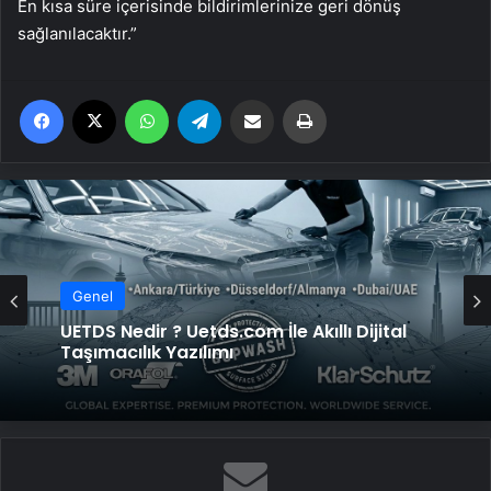
En kısa süre içerisinde bildirimlerinize geri dönüş
sağlanılacaktır.”
Facebook
X
WhatsApp
Telegram
Email'den paylaş
Yaz
Genel
Genel
Datahost İle Güvenilir Sunucu Hizmetleri
UETDS Nedir ? Uetds.com İle Akıllı Dijital
Taşımacılık Yazılımı