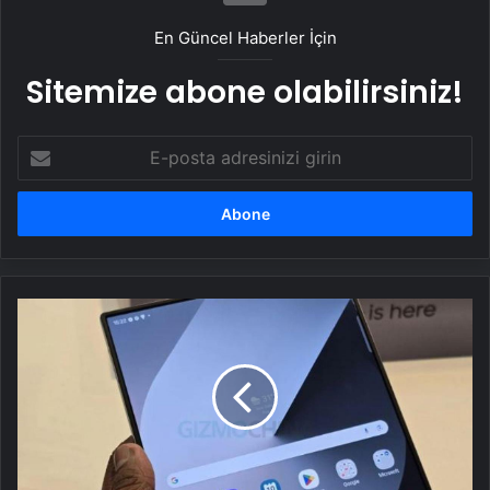
En Güncel Haberler İçin
Sitemize abone olabilirsiniz!
E-
posta
adresinizi
girin
Galaxy
Z
Fold
7
için
hazırlıklara
hız
verdi