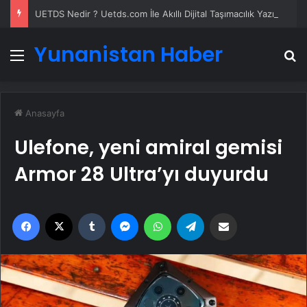
UETDS Nedir ? Uetds.com İle Akıllı Dijital Taşımacılık Yazılımı
Yunanistan Haber
Menü
A
Anasayfa
Ulefone, yeni amiral gemisi
Armor 28 Ultra’yı duyurdu
Facebook
X
Tumblr
Messenger
WhatsApp
Telegram
Email'den paylaş