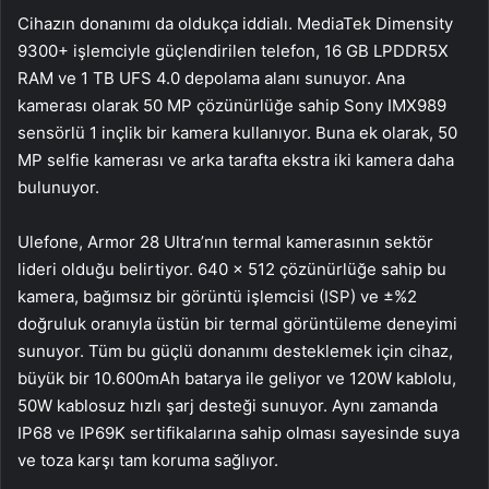
Cihazın donanımı da oldukça iddialı. MediaTek Dimensity
9300+ işlemciyle güçlendirilen telefon, 16 GB LPDDR5X
RAM ve 1 TB UFS 4.0 depolama alanı sunuyor. Ana
kamerası olarak 50 MP çözünürlüğe sahip Sony IMX989
sensörlü 1 inçlik bir kamera kullanıyor. Buna ek olarak, 50
MP selfie kamerası ve arka tarafta ekstra iki kamera daha
bulunuyor.
Ulefone, Armor 28 Ultra’nın termal kamerasının sektör
lideri olduğu belirtiyor. 640 x 512 çözünürlüğe sahip bu
kamera, bağımsız bir görüntü işlemcisi (ISP) ve ±%2
doğruluk oranıyla üstün bir termal görüntüleme deneyimi
sunuyor. Tüm bu güçlü donanımı desteklemek için cihaz,
büyük bir 10.600mAh batarya ile geliyor ve 120W kablolu,
50W kablosuz hızlı şarj desteği sunuyor. Aynı zamanda
IP68 ve IP69K sertifikalarına sahip olması sayesinde suya
ve toza karşı tam koruma sağlıyor.