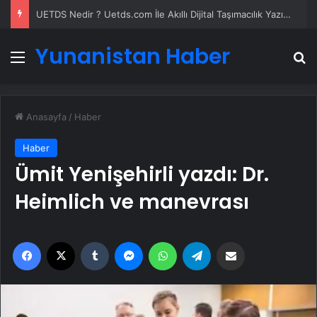
UETDS Nedir ? Uetds.com İle Akıllı Dijital Taşımacılık Yazılımı
Yunanistan Haber
Menü
A
Anasayfa
/
Haber
Haber
Ümit Yenişehirli yazdı: Dr.
Heimlich ve manevrası
Facebook
X
Tumblr
Messenger
WhatsApp
Telegram
Email'den paylaş