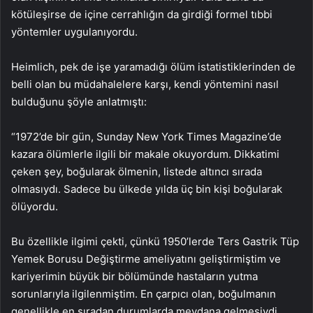
kötüleşirse de içine cerrahlığın da girdiği formel tıbbi
yöntemler uygulanıyordu.
Heimlich, pek de işe yaramadığı ölüm istatistiklerinden de
belli olan bu müdahalelere karşı, kendi yöntemini nasıl
bulduğunu şöyle anlatmıştı:
“1972’de bir gün, Sunday New York Times Magazine’de
kazara ölümlerle ilgili bir makale okuyordum. Dikkatimi
çeken şey, boğularak ölmenin, listede altıncı sırada
olmasıydı. Sadece bu ülkede yılda üç bin kişi boğularak
ölüyordu.
Bu özellikle ilgimi çekti, çünkü 1950’lerde Ters Gastrik Tüp
Yemek Borusu Değiştirme ameliyatını geliştirmiştim ve
kariyerimin büyük bir bölümünde hastaların yutma
sorunlarıyla ilgilenmiştim. En çarpıcı olan, boğulmanın
genellikle en sıradan durumlarda meydana gelmesiydi.