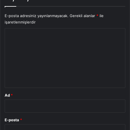
E-posta adresiniz yayınlanmayacak.
Gerekli alanlar
*
ile
işaretlenmişlerdir
Y
o
r
u
m
*
Ad
*
E-posta
*