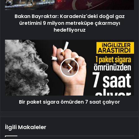
milyon
metreküpe
Bakan Bayraktar: Karadeniz'deki doğal gaz
çıkarmayı
hedefliyoruz
üretimini 9 milyon metreküpe çıkarmayı
hedefliyoruz
Bir
paket
sigara
ömürden
7
saat
çalıyor
Bir paket sigara ömürden 7 saat çalıyor
İlgili Makaleler