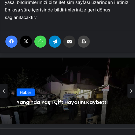
yasal bildirimlerinizi bize iletişim sayfası üzerinden iletiniz.
En kısa süre içerisinde bildirimlerinize geri dönüş
sağlanılacaktır.”
Facebook
X
WhatsApp
Telegram
Email'den paylaş
Yaz
Haber
Ayvalık’ta Zincirleme Kaza: 4 Yaralı
Haber