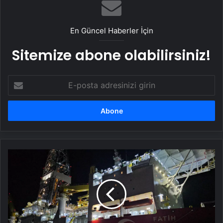
Yangında Yaşlı Çift Hayatını Kaybetti
En Güncel Haberler İçin
Sitemize abone olabilirsiniz!
E-
posta
adresinizi
girin
Bakan
Bayraktar:
Karadeniz'deki
doğal
gaz
üretimini
9